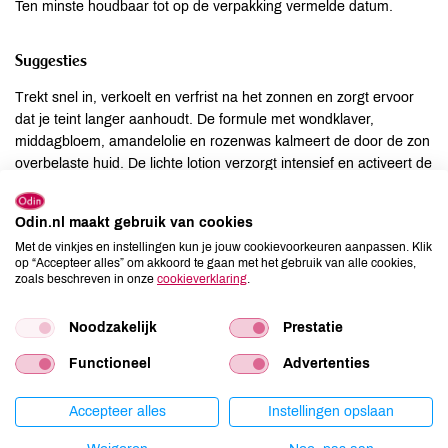
Ten minste houdbaar tot op de verpakking vermelde datum.
Suggesties
Trekt snel in, verkoelt en verfrist na het zonnen en zorgt ervoor
dat je teint langer aanhoudt. De formule met wondklaver,
middagbloem, amandelolie en rozenwas kalmeert de door de zon
overbelaste huid. De lichte lotion verzorgt intensief en activeert de
huideigen vochthuishouding. Geschikt voor dagelijks gebruik.
Odin.nl maakt gebruik van cookies
Ingrediënten
Met de vinkjes en instellingen kun je jouw cookievoorkeuren aanpassen. Klik
op “Accepteer alles” om akkoord te gaan met het gebruik van alle cookies,
Aqua, Rosa Canina Fruit Extract, Pyrus Cydonia Seed Extract,
zoals beschreven in onze
cookieverklaring
.
Alcohol, Glycerin, Prunus Amygdalus Dulcis Oil, Butyrospermum
Parkii Butter, Daucus Carota Sativa Root Extract,
Noodzakelijk
Prestatie
Mesembryanthemum Crystallinum Extract, Anthyllis Vulneraria
Functioneel
Advertenties
Extract, Prunus Armeniaca Kernel Oil, Calendula Officinalis Flower
Extract, Cetearyl Alcohol, Hectorite, Cera Alba, Rosa Damascena
Flower Wax Lysolecithin, Simmondsia Chinensis Seed Oil,
Accepteer alles
Instellingen opslaan
Xanthan Gum, Parfum*, Linalool*, Citral*, Citronellol*, Limonene*,