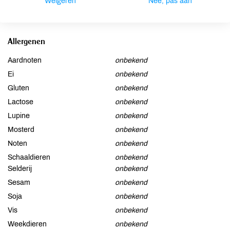
Weigeren
Nee, pas aan
Geraniol*, Farnesol*, Benzyl Benzoate*, Eugenol*, Benzyl
Salicylate*, Propolis Cera. *from natural essential oils
Allergenen
Aardnoten
onbekend
Ei
onbekend
Gluten
onbekend
Lactose
onbekend
Lupine
onbekend
Mosterd
onbekend
Noten
onbekend
Schaaldieren
onbekend
Selderij
onbekend
Sesam
onbekend
Soja
onbekend
Vis
onbekend
Weekdieren
onbekend