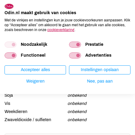
Allergenen
Odin.nl maakt gebruik van cookies
Aardnoten
onbekend
Met de vinkjes en instellingen kun je jouw cookievoorkeuren aanpassen. Klik
Ei
onbekend
op “Accepteer alles” om akkoord te gaan met het gebruik van alle cookies,
zoals beschreven in onze
cookieverklaring
.
Gluten
onbekend
Lactose
onbekend
Noodzakelijk
Prestatie
Lupine
onbekend
Functioneel
Advertenties
Mosterd
onbekend
Noten
onbekend
Accepteer alles
Instellingen opslaan
Schaaldieren
onbekend
Selderij
onbekend
Weigeren
Nee, pas aan
Sesam
onbekend
Soja
onbekend
Vis
onbekend
Weekdieren
onbekend
Zwaveldioxide / sulfieten
onbekend