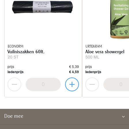
ECONORM
URTEKRAM
Vuilniszakken 60lt.
Aloe vera showergel
20 ST
500 ML
prijs
€ 5,39
prijs
ledenprijs
€ 4,59
ledenprijs
Doe mee