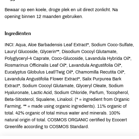
Bewaar op een koele, droge plek en uit direct zonlicht. Na
opening binnen 12 maanden gebruiken.
Ingrediënten
INCI: Aqua, Aloe Barbadensis Leaf Extract*, Sodium Coco-Sulfate,
Lauryl Glucoside, Glycerin**, Disodium Cocoyl Glutamate,
Polyglyceryl-4 Caprate, Coco-Glucoside, Lavandula Hybrida Oil*,
Rosmarinus Officinalis Leaf Oil*, Lavandula Angustifolia Oil*,
Eucalyptus Globulus Leaf/Twig Oil*, Chamomilla Recutita Oil*,
Lavandula Angustifolia Flower Extract*, Salix Purpurea Bark
Extract*, Sodium Cocoyl Glutamate, Glyceryl Oleate, Sodium
Hyaluronate, Lactic Acid, Sodium Chloride, Parfum, Tocopherol,
Beta-Sitosterol, Squalene, Linalool. (* = ingredient from Organic
Farming, ** = made using organic ingredients). 11% organic of
total. 42% organic of total minus water and minerals. 100%
natural origin of total. COSMOS ORGANIC certified by Ecocert
Greenlife according to COSMOS Standard.