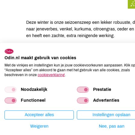
Deze winter is onze seizoenszeep een lekker robuuste, 
naar jeneverbes, venkel, kurkuma, citroengras, ceder en
en heeft een zachte, extra reinigende werking.
Suggesties
Odin.nl maakt gebruik van cookies
Werfzeep is bedoeld voor de gevoelige huid en daarom g
Met de vinkjes en instellingen kun je jouw cookievoorkeuren aanpassen. Klik o
“Accepteer alles” om akkoord te gaan met het gebruik van alle cookies, zoals
Ingrediënten
beschreven in onze
cookieverklaring
.
INCI: cocos nucifera oil*, olea europaea fruit oil*, but
Noodzakelijk
Prestatie
butter*, ricinus communis seed oil*, linum usitatissmum s
Functioneel
Advertenties
Allergenen
Accepteer alles
Instellingen opslaan
Aardnoten
onbekend
Weigeren
Nee, pas aan
Ei
onbekend