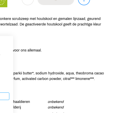
donkere scrubzeep met houtskool en gemalen lijnzaad, geurend
 wortelzaad. De geactiveerde houtskool geeft de prachtige kleur
eschikt voor ons allemaal.
p
yrospermum parkii butter*, sodium hydroxide, aqua, theobroma cacao
eed*, parfum, activated carbon powder, citral*** limonene***.
Schaaldieren
onbekend
Selderij
onbekend