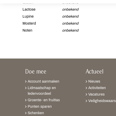
Gluten
onbekend
Lactose
onbekend
Lupine
onbekend
Mosterd
onbekend
Noten
onbekend
Doe mee
Actueel
Account aanmaken
Nieuws
Lidmaatschap en
Activiteiten
ledenvoordeel
Vacatures
Groente- en fruittas
Veiligheidswaar
Punten sparen
Schenken