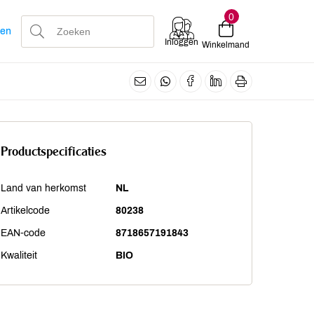
0
len
Inloggen
Winkelmand
Productspecificaties
Land van herkomst
NL
Artikelcode
80238
EAN-code
8718657191843
Kwaliteit
BIO