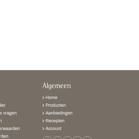
Algemeen
Home
ier
Producten
e vragen
Aanbiedingen
n
Recepten
orwaarden
Account
rden