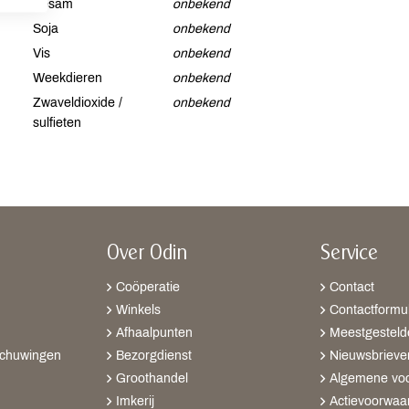
Sesam
onbekend
Soja
onbekend
Vis
onbekend
Weekdieren
onbekend
Zwaveldioxide /
onbekend
sulfieten
Over Odin
Service
Coöperatie
Contact
Winkels
Contactformul
Afhaalpunten
Meestgesteld
schuwingen
Bezorgdienst
Nieuwsbrieve
Groothandel
Algemene vo
Imkerij
Actievoorwaa