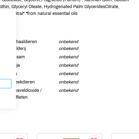
cithin, Glyceryl Oleate, Hydrogenated Palm GlyceridesCitrate,
niol*,Citral*.*from natural essential oils
p
Schaaldieren
onbekend
Selderij
onbekend
Sesam
onbekend
Soja
onbekend
Vis
onbekend
Weekdieren
onbekend
Zwaveldioxide /
onbekend
sulfieten