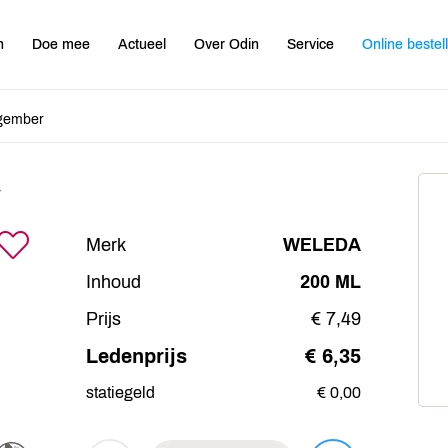
n
Doe mee
Actueel
Over Odin
Service
Online bestel
 gember
Merk
WELEDA
Inhoud
200 ML
Prijs
€ 7,49
Ledenprijs
€ 6,35
statiegeld
€ 0,00