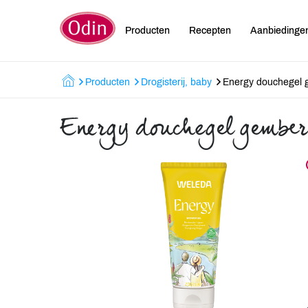
Producten
Recepten
Aanbiedinge
Producten
Drogisterij, baby
Energy douchegel
Energy douchegel gember