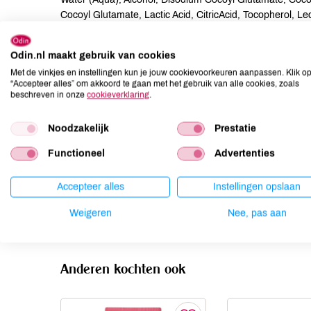
Cocoyl Glutamate, Lactic Acid, CitricAcid, Tocopherol, Le
Ascorbyl Palmitate, Limonene*, Linalool*, Citronellol*, Gera
Odin.nl maakt gebruik van cookies
Allergenen
Met de vinkjes en instellingen kun je jouw cookievoorkeuren aanpassen. Klik o
“Accepteer alles” om akkoord te gaan met het gebruik van alle cookies, zoals
Aardnoten
onbekend
beschreven in onze
cookieverklaring
.
Ei
onbekend
Noodzakelijk
Prestatie
Gluten
onbekend
Lactose
onbekend
Functioneel
Advertenties
Lupine
onbekend
Accepteer alles
Instellingen opslaan
Mosterd
onbekend
Noten
onbekend
Weigeren
Nee, pas aan
Anderen kochten ook