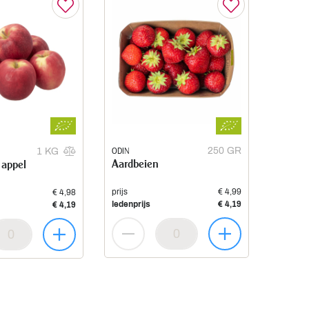
ODIN
250 GR
1 KG
Aardbeien
 appel
prijs
€ 4,99
€ 4,98
ledenprijs
€ 4,19
€ 4,19