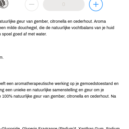
uurlijke geur van gember, citronella en cederhout. Aroma
een milde douchegel, die de natuurlijke vochtbalans van je huid
 spoel goed af met water.
m.
heeft een aromatherapeutische werking op je gemoedstoestand en
ng een unieke en natuurlijke samenstelling en geur om je
e 100% natuurlijke geur van gember, citronella en cederhout. Na
o-Glucoside, Glycerin,Fragrance (Parfum)*, Xanthan Gum, Sodium