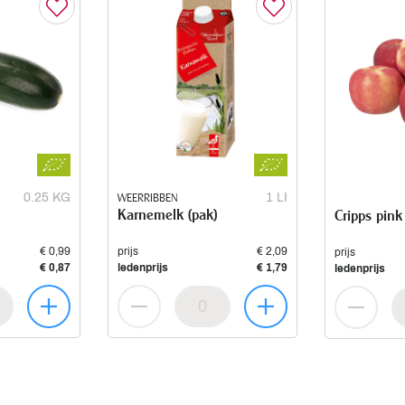
0.25 KG
WEERRIBBEN
1 LI
Karnemelk (pak)
Cripps pink
€ 0,99
prijs
€ 2,09
prijs
€ 0,87
ledenprijs
€ 1,79
ledenprijs