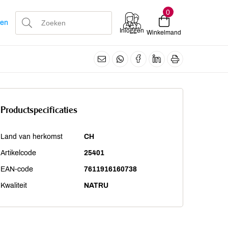
0
len
Inloggen
Winkelmand
Productspecificaties
Land van herkomst
CH
Artikelcode
25401
EAN-code
7611916160738
Kwaliteit
NATRU