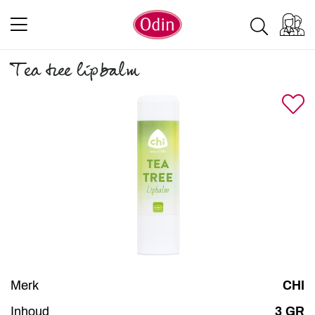
Tea tree lipbalm
Merk
CHI
Inhoud
3 GR