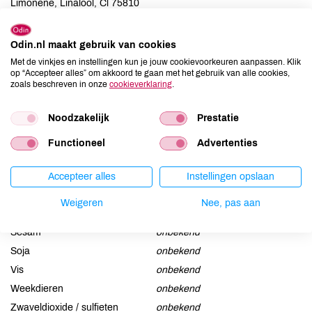
Limonene, Linalool, Cl 75810
Allergenen
Odin.nl maakt gebruik van cookies
Met de vinkjes en instellingen kun je jouw cookievoorkeuren aanpassen. Klik
Aardnoten
onbekend
op “Accepteer alles” om akkoord te gaan met het gebruik van alle cookies,
zoals beschreven in onze
cookieverklaring
.
Ei
onbekend
Gluten
onbekend
Noodzakelijk
Prestatie
Lactose
onbekend
Lupine
onbekend
Functioneel
Advertenties
Mosterd
onbekend
Accepteer alles
Instellingen opslaan
Noten
onbekend
Schaaldieren
onbekend
Weigeren
Nee, pas aan
Selderij
onbekend
Sesam
onbekend
Soja
onbekend
Vis
onbekend
Weekdieren
onbekend
Zwaveldioxide / sulfieten
onbekend