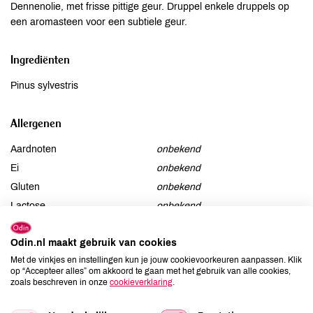
Dennenolie, met frisse pittige geur. Druppel enkele druppels op
een aromasteen voor een subtiele geur.
Ingrediënten
Pinus sylvestris
Allergenen
Aardnoten
onbekend
Ei
onbekend
Gluten
onbekend
Lactose
onbekend
Lupine
onbekend
Odin.nl maakt gebruik van cookies
Mosterd
onbekend
Met de vinkjes en instellingen kun je jouw cookievoorkeuren aanpassen. Klik
Noten
onbekend
op “Accepteer alles” om akkoord te gaan met het gebruik van alle cookies,
Schaaldieren
onbekend
zoals beschreven in onze
cookieverklaring
.
Selderij
onbekend