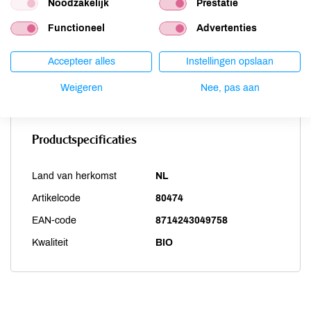
Sesam
onbekend
Noodzakelijk
Prestatie
Soja
onbekend
Functioneel
Advertenties
Vis
onbekend
Weekdieren
onbekend
Accepteer alles
Instellingen opslaan
Zwaveldioxide / sulfieten
onbekend
Weigeren
Nee, pas aan
Productspecificaties
Land van herkomst
NL
Artikelcode
80474
EAN-code
8714243049758
Kwaliteit
BIO