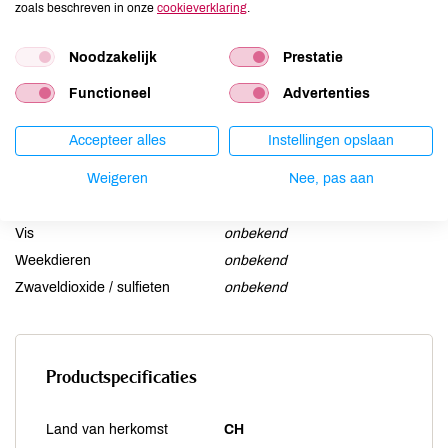
zoals beschreven in onze
cookieverklaring
.
Lactose
onbekend
Lupine
onbekend
Noodzakelijk
Prestatie
Mosterd
onbekend
Functioneel
Advertenties
Noten
onbekend
Schaaldieren
onbekend
Accepteer alles
Instellingen opslaan
Selderij
onbekend
Weigeren
Nee, pas aan
Sesam
onbekend
Soja
onbekend
Vis
onbekend
Weekdieren
onbekend
Zwaveldioxide / sulfieten
onbekend
Productspecificaties
Land van herkomst
CH