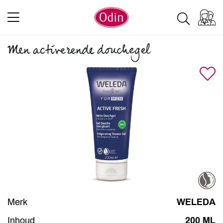
Men activerende douchegel
Merk
WELEDA
Inhoud
200 ML