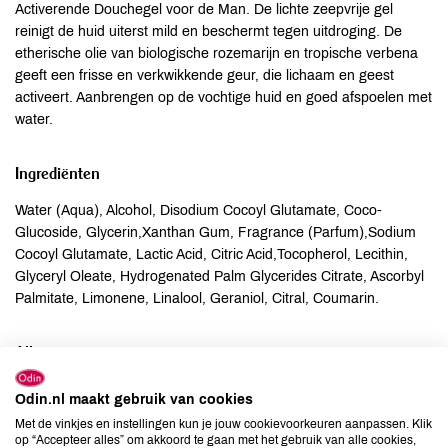
Activerende Douchegel voor de Man. De lichte zeepvrije gel
reinigt de huid uiterst mild en beschermt tegen uitdroging. De
etherische olie van biologische rozemarijn en tropische verbena
geeft een frisse en verkwikkende geur, die lichaam en geest
activeert. Aanbrengen op de vochtige huid en goed afspoelen met
water.
Ingrediënten
Water (Aqua), Alcohol, Disodium Cocoyl Glutamate, Coco-
Glucoside, Glycerin,Xanthan Gum, Fragrance (Parfum),Sodium
Cocoyl Glutamate, Lactic Acid, Citric Acid,Tocopherol, Lecithin,
Glyceryl Oleate, Hydrogenated Palm Glycerides Citrate, Ascorbyl
Palmitate, Limonene, Linalool, Geraniol, Citral, Coumarin.
Allergenen
Aardnoten
onbekend
Odin.nl maakt gebruik van cookies
Ei
onbekend
Met de vinkjes en instellingen kun je jouw cookievoorkeuren aanpassen. Klik
op “Accepteer alles” om akkoord te gaan met het gebruik van alle cookies,
Gluten
onbekend