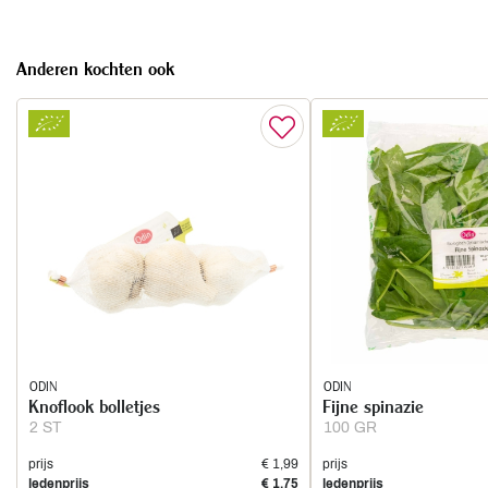
Anderen kochten ook
ODIN
ODIN
Knoflook bolletjes
Fijne spinazie
2 ST
100 GR
prijs
€ 1,99
prijs
ledenprijs
€ 1,75
ledenprijs