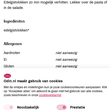
Edelgistvlokken zo min mogelijk verhitten. Lekker over de pasta of
in de salade.
Ingrediënten
edelgistvlokken*
Allergenen
Aardnoten
niet aanwezig
Ei
niet aanwezig
Gluten
niet aanwezig
Lactose
niet aanwezig
Lupine
niet aanwezig
Odin.nl maakt gebruik van cookies
Mosterd
niet aanwezig
Met de vinkjes en instellingen kun je jouw cookievoorkeuren aanpassen. Klik
op “Accepteer alles” om akkoord te gaan met het gebruik van alle cookies,
Noten
niet aanwezig
zoals beschreven in onze
cookieverklaring
.
Schaaldieren
niet aanwezig
Selderij
niet aanwezig
Noodzakelijk
Prestatie