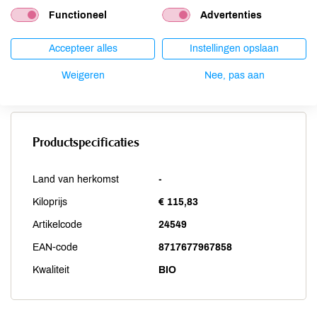
Sesam
niet aanwezig
Functioneel
Advertenties
Soja
niet aanwezig
Vis
niet aanwezig
Accepteer alles
Instellingen opslaan
Weekdieren
niet aanwezig
Weigeren
Nee, pas aan
Zwaveldioxide / sulfieten
niet aanwezig
Productspecificaties
Land van herkomst
-
Kiloprijs
€ 115,83
Artikelcode
24549
EAN-code
8717677967858
Kwaliteit
BIO