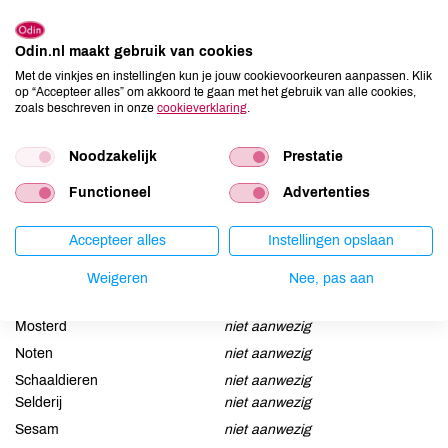
Lekker in muesli, smoothie of juices.
Odin.nl maakt gebruik van cookies
Ingrediënten
Met de vinkjes en instellingen kun je jouw cookievoorkeuren aanpassen. Klik
op “Accepteer alles” om akkoord te gaan met het gebruik van alle cookies,
SOJA*
zoals beschreven in onze
cookieverklaring
.
Allergenen
Noodzakelijk
Prestatie
Aardnoten
niet aanwezig
Functioneel
Advertenties
Ei
niet aanwezig
Accepteer alles
Instellingen opslaan
Gluten
niet aanwezig
Lactose
niet aanwezig
Weigeren
Nee, pas aan
Lupine
niet aanwezig
Mosterd
niet aanwezig
Noten
niet aanwezig
Schaaldieren
niet aanwezig
Selderij
niet aanwezig
Sesam
niet aanwezig