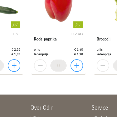
1 ST
0.2 KG
Rode paprika
Broccoli
€ 2,29
prijs
€ 1,40
prijs
€ 1,99
ledenprijs
€ 1,20
ledenprijs
Over Odin
Service