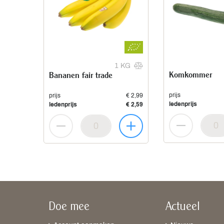
1 KG
Komkommer
Bananen fair trade
prijs
prijs
€ 2,99
ledenprijs
ledenprijs
€ 2,59
Doe mee
Actueel