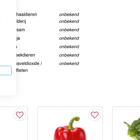
Schaaldieren
onbekend
p
Selderij
onbekend
Sesam
onbekend
Soja
onbekend
Vis
onbekend
Weekdieren
onbekend
Zwaveldioxide /
onbekend
sulfieten