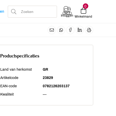
0
len
Inloggen
Winkelmand
Productspecificaties
Land van herkomst
GR
Artikelcode
23829
EAN-code
0782126203137
Kwaliteit
---