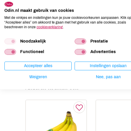
Allergenen
Odin.nl maakt gebruik van cookies
Aardnoten
onbekend
Met de vinkjes en instellingen kun je jouw cookievoorkeuren aanpassen. Klik o
Ei
onbekend
“Accepteer alles” om akkoord te gaan met het gebruik van alle cookies, zoals
beschreven in onze
cookieverklaring
.
Gluten
onbekend
Lactose
onbekend
Noodzakelijk
Prestatie
Lupine
onbekend
Functioneel
Advertenties
Mosterd
onbekend
Noten
onbekend
Accepteer alles
Instellingen opslaan
Weigeren
Nee, pas aan
Anderen kochten ook