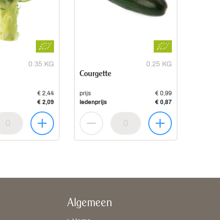
0.35 KG
0.25 KG
Courgette
€ 2,44
prijs
€ 0,99
€ 2,09
ledenprijs
€ 0,87
Algemeen