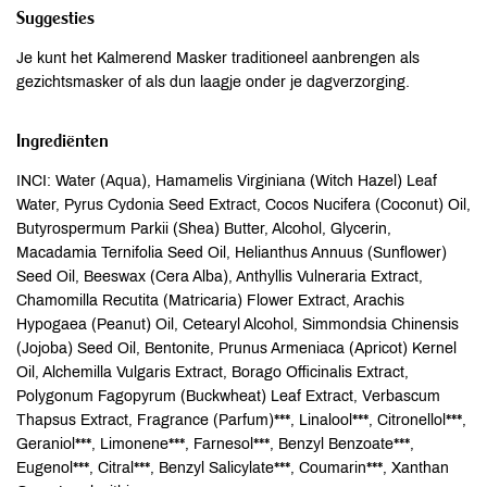
Suggesties
Je kunt het Kalmerend Masker traditioneel aanbrengen als
gezichtsmasker of als dun laagje onder je dagverzorging.
Ingrediënten
INCI: Water (Aqua), Hamamelis Virginiana (Witch Hazel) Leaf
Water, Pyrus Cydonia Seed Extract, Cocos Nucifera (Coconut) Oil,
Butyrospermum Parkii (Shea) Butter, Alcohol, Glycerin,
Macadamia Ternifolia Seed Oil, Helianthus Annuus (Sunflower)
Seed Oil, Beeswax (Cera Alba), Anthyllis Vulneraria Extract,
Chamomilla Recutita (Matricaria) Flower Extract, Arachis
Hypogaea (Peanut) Oil, Cetearyl Alcohol, Simmondsia Chinensis
(Jojoba) Seed Oil, Bentonite, Prunus Armeniaca (Apricot) Kernel
Oil, Alchemilla Vulgaris Extract, Borago Officinalis Extract,
Polygonum Fagopyrum (Buckwheat) Leaf Extract, Verbascum
Thapsus Extract, Fragrance (Parfum)***, Linalool***, Citronellol***,
Geraniol***, Limonene***, Farnesol***, Benzyl Benzoate***,
Eugenol***, Citral***, Benzyl Salicylate***, Coumarin***, Xanthan