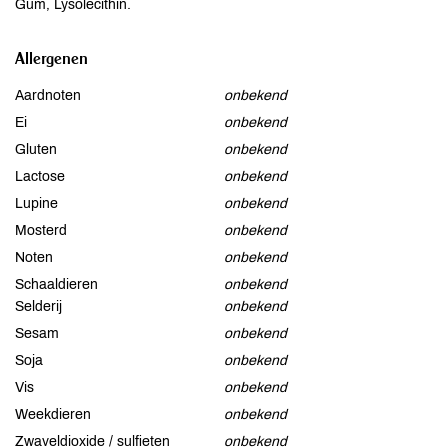
Gum, Lysolecithin.
Allergenen
Aardnoten
onbekend
Ei
onbekend
Gluten
onbekend
Lactose
onbekend
Lupine
onbekend
Mosterd
onbekend
Noten
onbekend
Schaaldieren
onbekend
Selderij
onbekend
Sesam
onbekend
Soja
onbekend
Vis
onbekend
Weekdieren
onbekend
Zwaveldioxide / sulfieten
onbekend