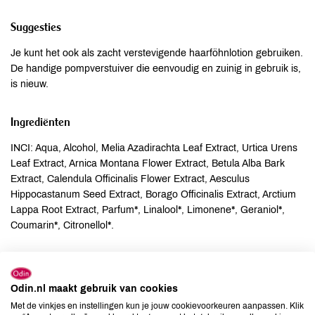
Suggesties
Je kunt het ook als zacht verstevigende haarföhnlotion gebruiken.
De handige pompverstuiver die eenvoudig en zuinig in gebruik is,
is nieuw.
Ingrediënten
INCI: Aqua, Alcohol, Melia Azadirachta Leaf Extract, Urtica Urens
Leaf Extract, Arnica Montana Flower Extract, Betula Alba Bark
Extract, Calendula Officinalis Flower Extract, Aesculus
Hippocastanum Seed Extract, Borago Officinalis Extract, Arctium
Lappa Root Extract, Parfum*, Linalool*, Limonene*, Geraniol*,
Coumarin*, Citronellol*.
Allergenen
Odin.nl maakt gebruik van cookies
Aardnoten
onbekend
Met de vinkjes en instellingen kun je jouw cookievoorkeuren aanpassen. Klik
Ei
onbekend