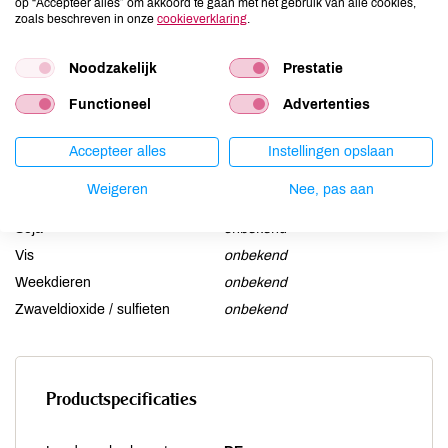
op “Accepteer alles” om akkoord te gaan met het gebruik van alle cookies,
Gluten
onbekend
zoals beschreven in onze
cookieverklaring
.
Lactose
onbekend
Noodzakelijk
Prestatie
Lupine
onbekend
Mosterd
onbekend
Functioneel
Advertenties
Noten
onbekend
Accepteer alles
Instellingen opslaan
Schaaldieren
onbekend
Selderij
onbekend
Weigeren
Nee, pas aan
Sesam
onbekend
Soja
onbekend
Vis
onbekend
Weekdieren
onbekend
Zwaveldioxide / sulfieten
onbekend
Productspecificaties