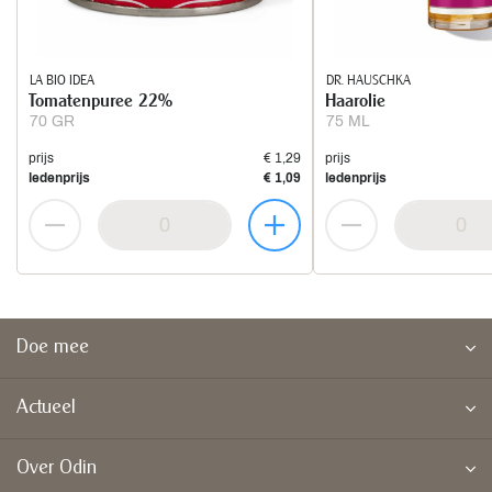
LA BIO IDEA
DR. HAUSCHKA
Tomatenpuree 22%
Haarolie
70 GR
75 ML
prijs
€ 1,29
prijs
ledenprijs
€ 1,09
ledenprijs
Doe mee
Actueel
Over Odin