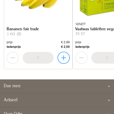
SONETT
Bananen fair trade
Vaatwas tabletten veg
25 ST
1 KG
prijs
€ 2,99
prijs
ledenprijs
€ 2,59
ledenprijs
Doe mee
Actueel