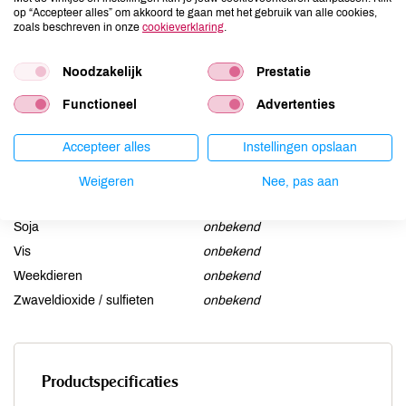
Ei
onbekend
op “Accepteer alles” om akkoord te gaan met het gebruik van alle cookies,
zoals beschreven in onze
cookieverklaring
.
Gluten
onbekend
Lactose
onbekend
Noodzakelijk
Prestatie
Lupine
onbekend
Functioneel
Advertenties
Mosterd
onbekend
Noten
onbekend
Accepteer alles
Instellingen opslaan
Schaaldieren
onbekend
Selderij
onbekend
Weigeren
Nee, pas aan
Sesam
onbekend
Soja
onbekend
Vis
onbekend
Weekdieren
onbekend
Zwaveldioxide / sulfieten
onbekend
Productspecificaties