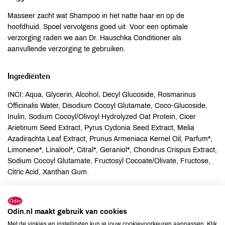
Masseer zacht wat Shampoo in het natte haar en op de
hoofdhuid. Spoel vervolgens goed uit. Voor een optimale
verzorging raden we aan Dr. Hauschka Conditioner als
aanvullende verzorging te gebruiken.
Ingrediënten
INCI: Aqua, Glycerin, Alcohol, Decyl Glucoside, Rosmarinus
Officinalis Water, Disodium Cocoyl Glutamate, Coco-Glucoside,
Inulin, Sodium Cocoyl/Olivoyl Hydrolyzed Oat Protein, Cicer
Arietinum Seed Extract, Pyrus Cydonia Seed Extract, Melia
Azadirachta Leaf Extract, Prunus Armeniaca Kernel Oil, Parfum*,
Limonene*, Linalool*, Citral*, Geraniol*, Chondrus Crispus Extract,
Sodium Cocoyl Glutamate, Fructosyl Cocoate/Olivate, Fructose,
Citric Acid, Xanthan Gum.
Allergenen
Odin.nl maakt gebruik van cookies
Aardnoten
onbekend
Met de vinkjes en instellingen kun je jouw cookievoorkeuren aanpassen. Klik