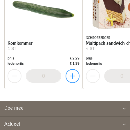
SCHROZBERGER
Komkommer
Multipack sandwich c
1 ST
4 ST
prijs
€ 2,29
prijs
ledenprijs
€ 1,99
ledenprijs
Doe mee
Actueel