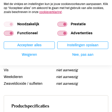
Ei
niet aanwezig
Met de vinkjes en instellingen kun je jouw cookievoorkeuren aanpassen. Klik
op “Accepteer alles” om akkoord te gaan met het gebruik van alle cookies,
Gluten
niet aanwezig
zoals beschreven in onze
cookieverklaring
.
Lactose
aanwezig
Lupine
Noodzakelijk
niet aanwezig
Prestatie
Mosterd
niet aanwezig
Functioneel
Advertenties
Noten
niet aanwezig
Schaaldieren
niet aanwezig
Accepteer alles
Instellingen opslaan
Selderij
niet aanwezig
Weigeren
Nee, pas aan
Sesam
niet aanwezig
Soja
niet aanwezig
Vis
niet aanwezig
Weekdieren
niet aanwezig
Zwaveldioxide / sulfieten
niet aanwezig
Productspecificaties