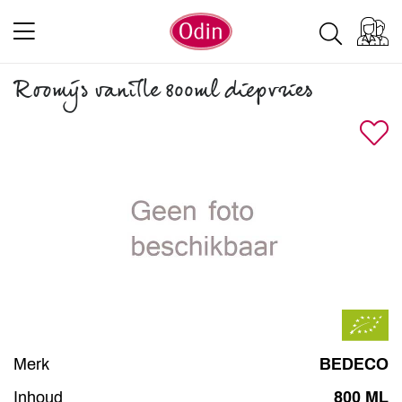
Roomijs vanille 800ml diepvries
Merk
BEDECO
Inhoud
800 ML