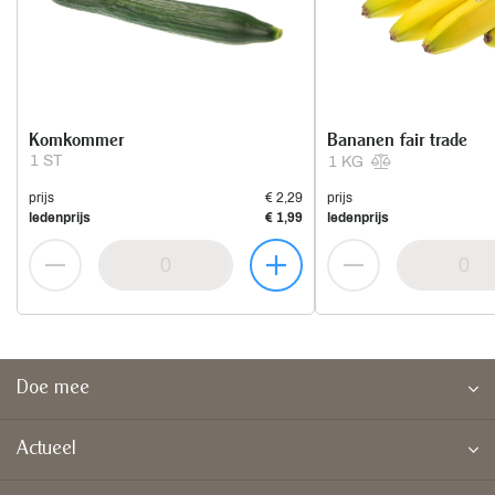
Komkommer
Bananen fair trade
1 ST
1 KG
prijs
€ 2,29
prijs
ledenprijs
€ 1,99
ledenprijs
Doe mee
Actueel