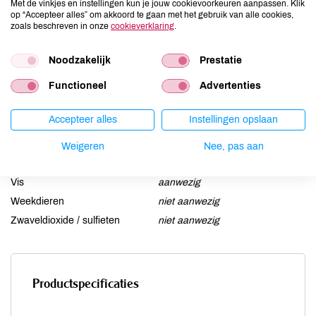
Met de vinkjes en instellingen kun je jouw cookievoorkeuren aanpassen. Klik
Gluten
niet aanwezig
op “Accepteer alles” om akkoord te gaan met het gebruik van alle cookies,
zoals beschreven in onze
cookieverklaring
.
Lactose
niet aanwezig
Lupine
niet aanwezig
Noodzakelijk
Prestatie
Mosterd
niet aanwezig
Functioneel
Advertenties
Noten
niet aanwezig
Schaaldieren
niet aanwezig
Accepteer alles
Instellingen opslaan
Selderij
niet aanwezig
Sesam
niet aanwezig
Weigeren
Nee, pas aan
Soja
niet aanwezig
Vis
aanwezig
Weekdieren
niet aanwezig
Zwaveldioxide / sulfieten
niet aanwezig
Productspecificaties