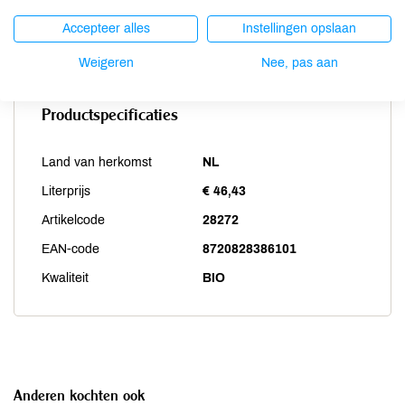
Weekdieren
niet aanwezig
Accepteer alles
Instellingen opslaan
Zwaveldioxide / sulfieten
niet aanwezig
Weigeren
Nee, pas aan
Productspecificaties
Land van herkomst
NL
Literprijs
€ 46,43
Artikelcode
28272
EAN-code
8720828386101
Kwaliteit
BIO
Anderen kochten ook