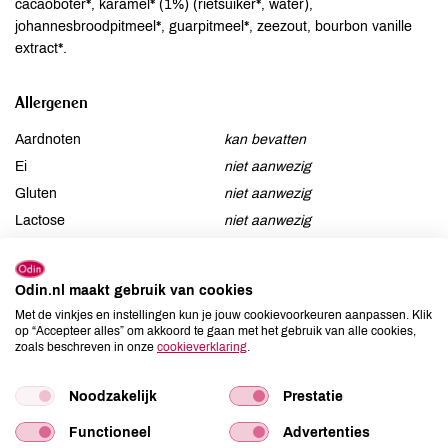
cacaoboter*, karamel* (1%) (rietsuiker*, water),
johannesbroodpitmeel*, guarpitmeel*, zeezout, bourbon vanille
extract*.
Allergenen
Aardnoten
kan bevatten
Ei
niet aanwezig
Gluten
niet aanwezig
Lactose
niet aanwezig
Lupine
niet aanwezig
Mosterd
niet aanwezig
Odin.nl maakt gebruik van cookies
Noten
aanwezig
Met de vinkjes en instellingen kun je jouw cookievoorkeuren aanpassen. Klik
Schaaldieren
niet aanwezig
op “Accepteer alles” om akkoord te gaan met het gebruik van alle cookies,
zoals beschreven in onze
cookieverklaring
.
Selderij
niet aanwezig
Sesam
niet aanwezig
Noodzakelijk
Prestatie
Soja
niet aanwezig
Vis
niet aanwezig
Functioneel
Advertenties