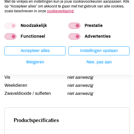
Met de vinkjes en instellingen kun je jouw cookievoorkeuren aanpassen. Klik
Gluten
niet aanwezig
op “Accepteer alles” om akkoord te gaan met het gebruik van alle cookies,
zoals beschreven in onze
cookieverklaring
.
Lactose
niet aanwezig
Lupine
niet aanwezig
Noodzakelijk
Prestatie
Mosterd
niet aanwezig
Functioneel
Advertenties
Noten
niet aanwezig
Schaaldieren
niet aanwezig
Accepteer alles
Instellingen opslaan
Selderij
niet aanwezig
Sesam
niet aanwezig
Weigeren
Nee, pas aan
Soja
niet aanwezig
Vis
niet aanwezig
Weekdieren
niet aanwezig
Zwaveldioxide / sulfieten
niet aanwezig
Productspecificaties