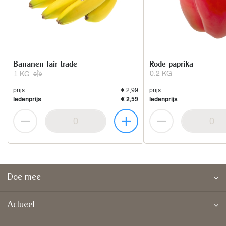
Bananen fair trade
Rode paprika
0.2 KG
1 KG
prijs
€ 2,99
prijs
ledenprijs
€ 2,59
ledenprijs
Doe mee
Actueel