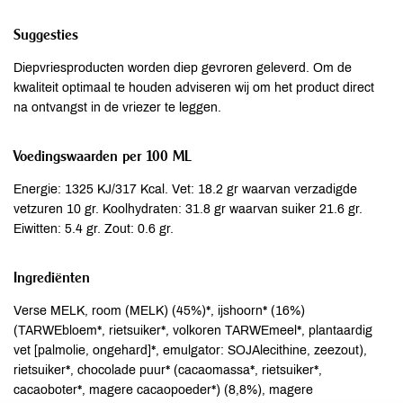
Suggesties
Diepvriesproducten worden diep gevroren geleverd. Om de
kwaliteit optimaal te houden adviseren wij om het product direct
na ontvangst in de vriezer te leggen.
Voedingswaarden per 100 ML
Energie: 1325 KJ/317 Kcal. Vet: 18.2 gr waarvan verzadigde
vetzuren 10 gr. Koolhydraten: 31.8 gr waarvan suiker 21.6 gr.
Eiwitten: 5.4 gr. Zout: 0.6 gr.
Ingrediënten
Verse MELK, room (MELK) (45%)*, ijshoorn* (16%)
(TARWEbloem*, rietsuiker*, volkoren TARWEmeel*, plantaardig
vet [palmolie, ongehard]*, emulgator: SOJAlecithine, zeezout),
rietsuiker*, chocolade puur* (cacaomassa*, rietsuiker*,
cacaoboter*, magere cacaopoeder*) (8,8%), magere