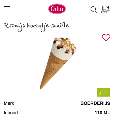
Roomijs hoorntje vanille
Merk
BOERDERIJS
Inhoud
110 ML