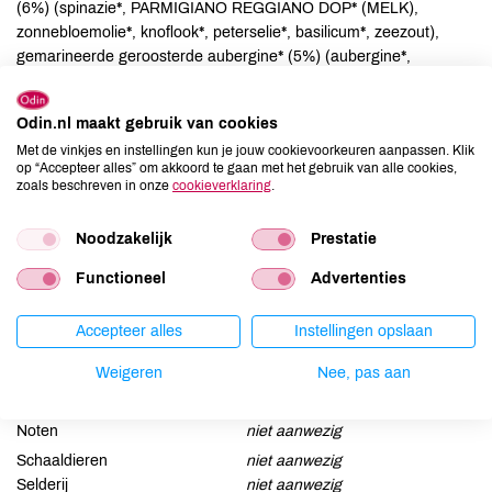
(6%) (spinazie*, PARMIGIANO REGGIANO DOP* (MELK),
zonnebloemolie*, knoflook*, peterselie*, basilicum*, zeezout),
gemarineerde geroosterde aubergine* (5%) (aubergine*,
zonnebloemolie*, peterselie*, basilicum*, zeezout), geroosterd
courgettes* (3,7%), PARMIGIANO REGGIANO DOP* (MELK),
Odin.nl maakt gebruik van cookies
oregano*. Deeg: TARWEBLOEM*, water, zeezout,
Met de vinkjes en instellingen kun je jouw cookievoorkeuren aanpassen. Klik
zonnebloemolie*, gist*.
op “Accepteer alles” om akkoord te gaan met het gebruik van alle cookies,
zoals beschreven in onze
cookieverklaring
.
Allergenen
Noodzakelijk
Prestatie
Aardnoten
niet aanwezig
Functioneel
Advertenties
Ei
niet aanwezig
Gluten
aanwezig
Accepteer alles
Instellingen opslaan
Lactose
aanwezig
Lupine
niet aanwezig
Weigeren
Nee, pas aan
Mosterd
niet aanwezig
Noten
niet aanwezig
Schaaldieren
niet aanwezig
Selderij
niet aanwezig