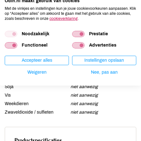
Odin.nl maakt gebruik van cookies
Aardnoten
niet aanwezig
Met de vinkjes en instellingen kun je jouw cookievoorkeuren aanpassen. Klik
Ei
niet aanwezig
op “Accepteer alles” om akkoord te gaan met het gebruik van alle cookies,
zoals beschreven in onze
cookieverklaring
.
Gluten
niet aanwezig
Lactose
aanwezig
Noodzakelijk
Prestatie
Lupine
niet aanwezig
Functioneel
Advertenties
Mosterd
niet aanwezig
Noten
niet aanwezig
Accepteer alles
Instellingen opslaan
Schaaldieren
niet aanwezig
Selderij
niet aanwezig
Weigeren
Nee, pas aan
Sesam
niet aanwezig
Soja
niet aanwezig
Vis
niet aanwezig
Weekdieren
niet aanwezig
Zwaveldioxide / sulfieten
niet aanwezig
Productspecificaties