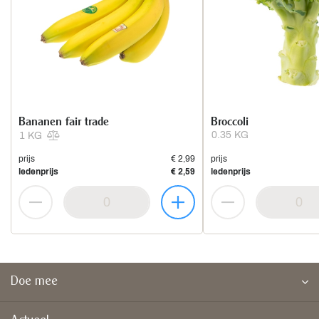
Bananen fair trade
Broccoli
0.35 KG
1 KG
prijs
€ 2,99
prijs
ledenprijs
€ 2,59
ledenprijs
Doe mee