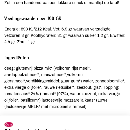
Zet in een handomdraai een lekkere snack of maaltijd op tafel!
Voedingswaarden per 100 GR
Energie: 893 KJ/212 Kcal. Vet: 6.9 gr waarvan verzadigde
vetzuren 3 gr. Koolhydraten: 31 gr waarvan suiker 1.2 gr. Eiwitten:
4.4 gr. Zout: 1 gr.
Ingrediënten
deeg: glutenvrij pizza mix* (volkoren rijst meel*,
aardappelzetmeel*, maiszetmeel*,volkoren
gierstmeel*,verdikkingsmiddel: guar gum*) water, zonnebloemilie*,
extra vierge olijfolie*, rauwe rietsuiker*, zeezout, gist*. Topping:
tomatensaus* 24% (tomaat* (97%), water zeezout, extra vierge
olijfolie*, basilicum*) lactosevrije mozzarella kaas* (18%)
(lactosevrije MELK* met microbieel stremsel).
Allergenen