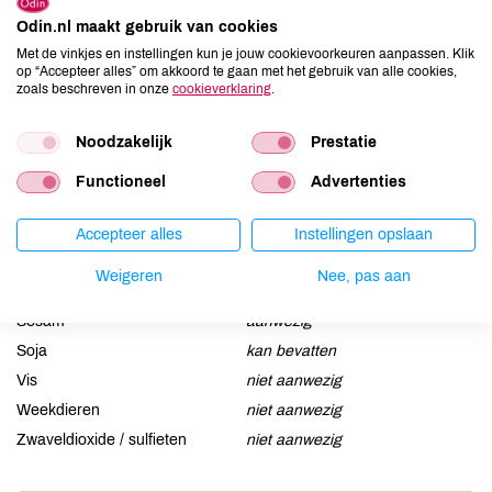
Allergenen
Odin.nl maakt gebruik van cookies
Met de vinkjes en instellingen kun je jouw cookievoorkeuren aanpassen. Klik
Aardnoten
kan bevatten
op “Accepteer alles” om akkoord te gaan met het gebruik van alle cookies,
zoals beschreven in onze
cookieverklaring
.
Ei
niet aanwezig
Gluten
kan bevatten
Noodzakelijk
Prestatie
Lactose
kan bevatten
Lupine
niet aanwezig
Functioneel
Advertenties
Mosterd
niet aanwezig
Accepteer alles
Instellingen opslaan
Noten
kan bevatten
Schaaldieren
niet aanwezig
Weigeren
Nee, pas aan
Selderij
niet aanwezig
Sesam
aanwezig
Soja
kan bevatten
Vis
niet aanwezig
Weekdieren
niet aanwezig
Zwaveldioxide / sulfieten
niet aanwezig