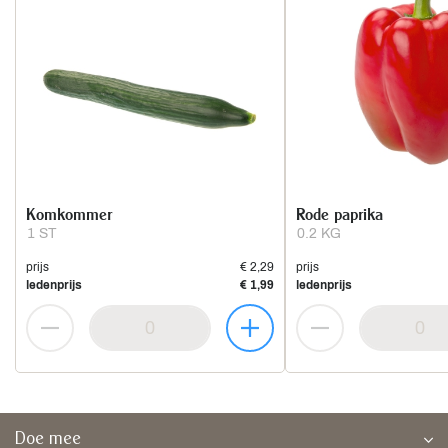
Komkommer
Rode paprika
1 ST
0.2 KG
prijs
€ 2,29
prijs
ledenprijs
€ 1,99
ledenprijs
Doe mee