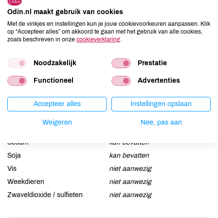
Allergenen
Odin.nl maakt gebruik van cookies
Met de vinkjes en instellingen kun je jouw cookievoorkeuren aanpassen. Klik
Aardnoten
niet aanwezig
op “Accepteer alles” om akkoord te gaan met het gebruik van alle cookies,
zoals beschreven in onze
cookieverklaring
.
Ei
kan bevatten
Gluten
aanwezig
Noodzakelijk
Prestatie
Lactose
niet aanwezig
Lupine
kan bevatten
Functioneel
Advertenties
Mosterd
niet aanwezig
Accepteer alles
Instellingen opslaan
Noten
niet aanwezig
Schaaldieren
niet aanwezig
Weigeren
Nee, pas aan
Selderij
niet aanwezig
Sesam
kan bevatten
Soja
kan bevatten
Vis
niet aanwezig
Weekdieren
niet aanwezig
Zwaveldioxide / sulfieten
niet aanwezig