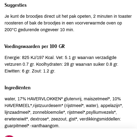
Suggesties
Je kunt de broodjes direct uit het pak opeten, 2 minuten in toaster
roosteren of bak de broodjes in een voorverwarmde oven op
200°C gedurende ongeveer 10 min.
Voedingswaarden per 100 GR
Energie: 825 KJ/197 Kcal. Vet: 5.1 gr waarvan verzadigde
vetzuren 0.7 gr. Koolhydraten: 28 gr waarvan suiker 0.8 gr.
Eiwitten: 6 gr. Zout: 1.2 gr.
Ingrediënten
water, 17% HAVERVLOKKEN* glutenvrij, maïszetmeel*, 10%
HAVERMEEL*,rijstzuurdesem* (rijstmeel*, water), appelazijn*,
lijnzaadmeel*, zonnebloemolie*, rijstmeel*,psylliumvezels*,
erwteneiwit*, dextrose*, zeezout, gist*, verdikkingsmiddellen:
guarpitmeel* -xanthaangom.