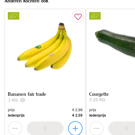
Anderen kochten ook
Bananen fair trade
Courgette
0.25 KG
1 KG
prijs
€ 2,99
prijs
ledenprijs
€ 2,59
ledenprijs