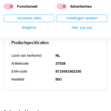
Soja
aanwezig
Functioneel
Advertenties
Vis
niet aanwezig
Weekdieren
niet aanwezig
Accepteer alles
Instellingen opslaan
Zwaveldioxide / sulfieten
niet aanwezig
Weigeren
Nee, pas aan
Productspecificaties
Land van herkomst
NL
Artikelcode
27028
EAN-code
8715061902195
Kwaliteit
BIO