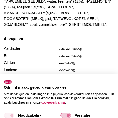
TARWEMEEL GEBUILD*, water, krenten* (12%), HAZELNOTEN*
(9,6%), rozijnen* (9,2%), TARWEBLOEM*,
AMANDELSCHAAFSEL* (4,0%), TARWEGLUTEN*,
ROOMBOTER* (MELK), gist, TARWEVOLKORENMEEL*,
SOJABLOEM*, zout, zonnebloemolie*, GERSTEMOUTMEEL*.
Allergenen
Aardnoten
niet aanwezig
Ei
niet aanwezig
Gluten
aanwezig
Lactose
aanwezig
Lupine
niet aanwezig
Mosterd
niet aanwezig
Odin.nl maakt gebruik van cookies
Noten
aanwezig
Met de vinkjes en instellingen kun je jouw cookievoorkeuren aanpassen. Klik
Schaaldieren
op “Accepteer alles” om akkoord te gaan met het gebruik van alle cookies,
niet aanwezig
zoals beschreven in onze
cookieverklaring
.
Selderij
niet aanwezig
Sesam
niet aanwezig
Noodzakelijk
Prestatie