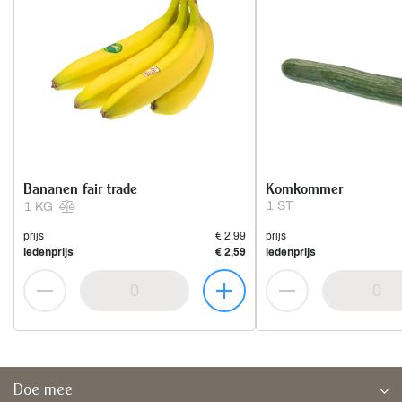
Bananen fair trade
Komkommer
1 ST
1 KG
prijs
€ 2,99
prijs
ledenprijs
€ 2,59
ledenprijs
Doe mee