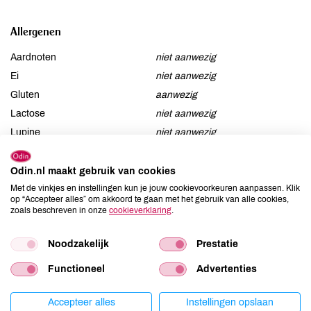
Allergenen
Aardnoten
niet aanwezig
Ei
niet aanwezig
Gluten
aanwezig
Lactose
niet aanwezig
Lupine
niet aanwezig
Mosterd
niet aanwezig
Noten
niet aanwezig
Odin.nl maakt gebruik van cookies
Met de vinkjes en instellingen kun je jouw cookievoorkeuren aanpassen. Klik
Schaaldieren
niet aanwezig
op “Accepteer alles” om akkoord te gaan met het gebruik van alle cookies,
Selderij
niet aanwezig
zoals beschreven in onze
cookieverklaring
.
Sesam
niet aanwezig
Soja
niet aanwezig
Noodzakelijk
Prestatie
Vis
niet aanwezig
Functioneel
Advertenties
Weekdieren
niet aanwezig
Zwaveldioxide / sulfieten
niet aanwezig
Accepteer alles
Instellingen opslaan