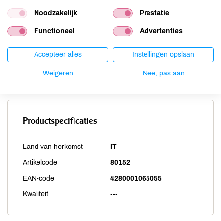
Selderij
onbekend
Noodzakelijk
Prestatie
Sesam
onbekend
Functioneel
Advertenties
Soja
onbekend
Vis
onbekend
Accepteer alles
Instellingen opslaan
Weekdieren
onbekend
Weigeren
Nee, pas aan
Zwaveldioxide / sulfieten
onbekend
Productspecificaties
Land van herkomst
IT
Artikelcode
80152
EAN-code
4280001065055
Kwaliteit
---