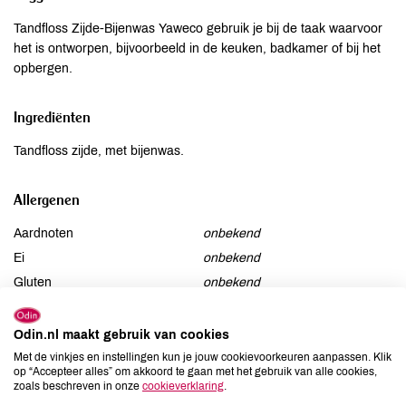
Tandfloss Zijde-Bijenwas Yaweco gebruik je bij de taak waarvoor
het is ontworpen, bijvoorbeeld in de keuken, badkamer of bij het
opbergen.
Ingrediënten
Tandfloss zijde, met bijenwas.
Allergenen
Aardnoten
onbekend
Ei
onbekend
Gluten
onbekend
Lactose
onbekend
Lupine
onbekend
Odin.nl maakt gebruik van cookies
Mosterd
onbekend
Met de vinkjes en instellingen kun je jouw cookievoorkeuren aanpassen. Klik
op “Accepteer alles” om akkoord te gaan met het gebruik van alle cookies,
Noten
onbekend
zoals beschreven in onze
cookieverklaring
.
Schaaldieren
onbekend