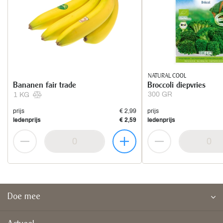
NATURAL COOL
Bananen fair trade
Broccoli diepvries
300 GR
1 KG
prijs
€ 2,99
prijs
ledenprijs
€ 2,59
ledenprijs
Doe mee