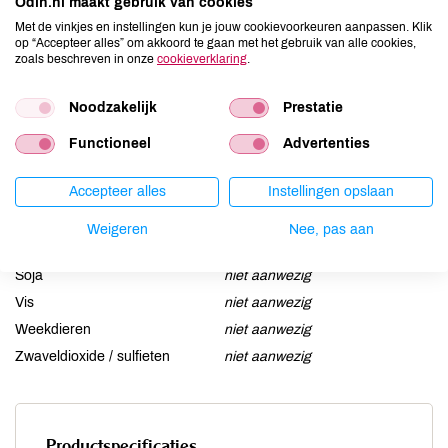
Odin.nl maakt gebruik van cookies
Aardnoten
niet aanwezig
Met de vinkjes en instellingen kun je jouw cookievoorkeuren aanpassen. Klik
Ei
niet aanwezig
op “Accepteer alles” om akkoord te gaan met het gebruik van alle cookies,
zoals beschreven in onze
cookieverklaring
.
Gluten
niet aanwezig
Lactose
niet aanwezig
Noodzakelijk
Prestatie
Lupine
niet aanwezig
Functioneel
Advertenties
Mosterd
niet aanwezig
Noten
niet aanwezig
Accepteer alles
Instellingen opslaan
Schaaldieren
niet aanwezig
Selderij
niet aanwezig
Weigeren
Nee, pas aan
Sesam
niet aanwezig
Soja
niet aanwezig
Vis
niet aanwezig
Weekdieren
niet aanwezig
Zwaveldioxide / sulfieten
niet aanwezig
Productspecificaties