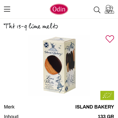
Tht 13-9 lime melts
Merk
ISLAND BAKERY
Inhoud
133 GR