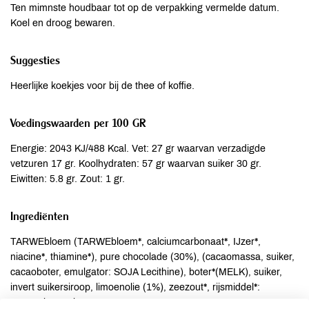
Ten mimnste houdbaar tot op de verpakking vermelde datum.
Koel en droog bewaren.
Suggesties
Heerlijke koekjes voor bij de thee of koffie.
Voedingswaarden per 100 GR
Energie: 2043 KJ/488 Kcal. Vet: 27 gr waarvan verzadigde
vetzuren 17 gr. Koolhydraten: 57 gr waarvan suiker 30 gr.
Eiwitten: 5.8 gr. Zout: 1 gr.
Ingrediënten
TARWEbloem (TARWEbloem*, calciumcarbonaat*, IJzer*,
niacine*, thiamine*), pure chocolade (30%), (cacaomassa, suiker,
cacaoboter, emulgator: SOJA Lecithine), boter*(MELK), suiker,
invert suikersiroop, limoenolie (1%), zeezout*, rijsmiddel*:
ammoniumcarbonaat.