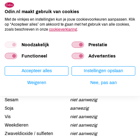
Odin.nl maakt gebruik van cookies
Allergenen
Met de vinkjes en instellingen kun je jouw cookievoorkeuren aanpassen. Klik
op “Accepteer alles” om akkoord te gaan met het gebruik van alle cookies,
Aardnoten
kan bevatten
zoals beschreven in onze
cookieverklaring
.
Ei
niet aanwezig
Gluten
aanwezig
Noodzakelijk
Prestatie
Lactose
aanwezig
Functioneel
Advertenties
Lupine
niet aanwezig
Mosterd
niet aanwezig
Accepteer alles
Instellingen opslaan
Noten
kan bevatten
Weigeren
Nee, pas aan
Schaaldieren
niet aanwezig
Selderij
niet aanwezig
Sesam
niet aanwezig
Soja
aanwezig
Vis
niet aanwezig
Weekdieren
niet aanwezig
Zwaveldioxide / sulfieten
niet aanwezig