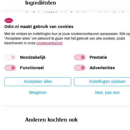
Ingrediënten
Aardbeien* (68%), rietsuiker*, citroencontentraat*, gelee
zuurteregelaar (calciumcitraten).
Odin.nl maakt gebruik van cookies
Allergenen
Met de vinkjes en instellingen kun je jouw cookievoorkeuren aanpassen. Klik o
“Accepteer alles” om akkoord te gaan met het gebruik van alle cookies, zoals
beschreven in onze
cookieverklaring
.
Aardnoten
niet aanwezig
Ei
niet aanwezig
Noodzakelijk
Prestatie
Gluten
niet aanwezig
Functioneel
Advertenties
Lactose
niet aanwezig
Lupine
niet aanwezig
Accepteer alles
Instellingen opslaan
Mosterd
niet aanwezig
Weigeren
Nee, pas aan
Noten
niet aanwezig
Anderen kochten ook