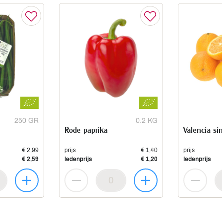
250 GR
0.2 KG
Rode paprika
Valencia si
€ 2,99
prijs
€ 1,40
prijs
€ 2,59
ledenprijs
€ 1,20
ledenprijs