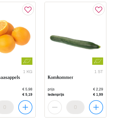
1 KG
1 ST
naasappels
Komkommer
€ 5,98
prijs
€ 2,29
€ 5,19
ledenprijs
€ 1,99