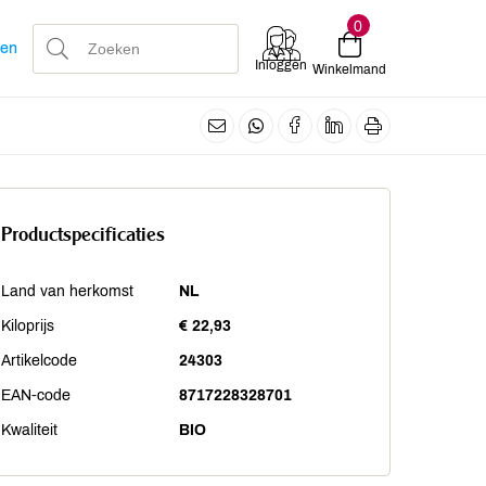
0
len
Inloggen
Winkelmand
Productspecificaties
Land van herkomst
NL
Kiloprijs
€ 22,93
Artikelcode
24303
EAN-code
8717228328701
Kwaliteit
BIO