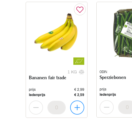
ODIN
1 KG
Sperziebonen
Bananen fair trade
prijs
prijs
€ 2,99
ledenprijs
ledenprijs
€ 2,59