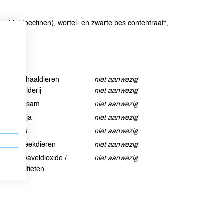
rmiddel (pectinen), wortel- en zwarte bes contentraat*,
p
Schaaldieren
niet aanwezig
Selderij
niet aanwezig
Sesam
niet aanwezig
Soja
niet aanwezig
Vis
niet aanwezig
Weekdieren
niet aanwezig
Zwaveldioxide /
niet aanwezig
sulfieten