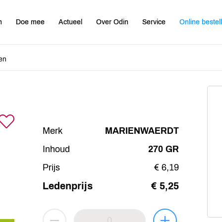
n
Doe mee
Actueel
Over Odin
Service
Online bestel
en
Merk
MARIENWAERDT
Inhoud
270 GR
Prijs
€ 6,19
Ledenprijs
€ 5,25