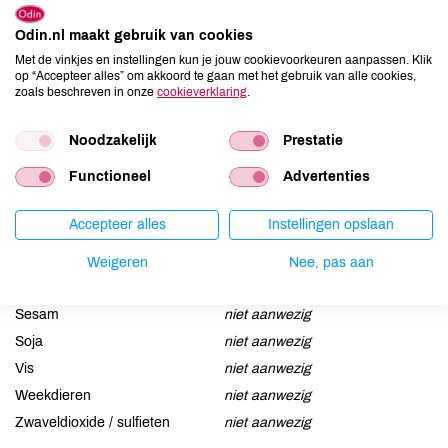
Odin.nl maakt gebruik van cookies
Allergenen
Met de vinkjes en instellingen kun je jouw cookievoorkeuren aanpassen. Klik
op “Accepteer alles” om akkoord te gaan met het gebruik van alle cookies,
Aardnoten
niet aanwezig
zoals beschreven in onze
cookieverklaring
.
Ei
niet aanwezig
Gluten
niet aanwezig
Noodzakelijk
Prestatie
Lactose
niet aanwezig
Functioneel
Advertenties
Lupine
niet aanwezig
Mosterd
niet aanwezig
Accepteer alles
Instellingen opslaan
Noten
niet aanwezig
Weigeren
Nee, pas aan
Schaaldieren
niet aanwezig
Selderij
niet aanwezig
Sesam
niet aanwezig
Soja
niet aanwezig
Vis
niet aanwezig
Weekdieren
niet aanwezig
Zwaveldioxide / sulfieten
niet aanwezig