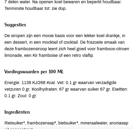
7 delen water. Na openen koel bewaren en beperkt houdbaar.
Tenminste houdbaar tot: zie dop.
Suggesties
De siropen zijn een mooie basis voor een lekker koel drankje, in
een dessert, in een mocktail of cocktail. De friszoete smaak van
deze frambozensiroop leent zich heel goed voor framboos-citroen
limonade, een Kir framboise of een retro vlaflip.
Voedingswaarden per 100 ML
Energie: 1139 KJ/268 Kcal. Vet: 0.1 gr waarvan verzadigde
vetzuren 0 gr. Koolhydraten: 67 gr waarvan suiker 67 gr. Eiwitten:
0.1 gr. Zout: 0 gr.
Ingrediënten
Rietsuiker*, frambozensap*, bietsuiker*, mineraalwater, aroniasap
uit concentraat.