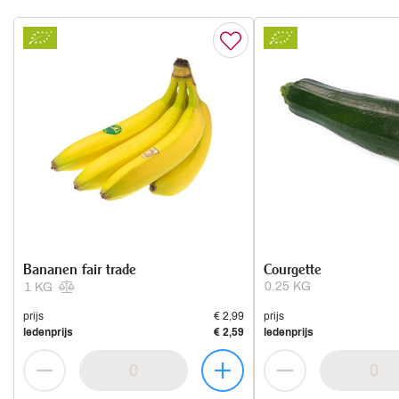
Bananen fair trade
Courgette
0.25 KG
1 KG
prijs
€ 2,99
prijs
ledenprijs
€ 2,59
ledenprijs