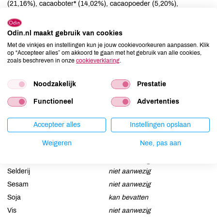
(21,16%), cacaoboter* (14,02%), cacaopoeder (5,20%),
kokosboter* (0,83%), vanille* (0,12%), emulgator:
zonnebloemlecithine* (0,12%).
Odin.nl maakt gebruik van cookies
Met de vinkjes en instellingen kun je jouw cookievoorkeuren aanpassen. Klik
Allergenen
op “Accepteer alles” om akkoord te gaan met het gebruik van alle cookies,
zoals beschreven in onze
cookieverklaring
.
Aardnoten
niet aanwezig
Ei
niet aanwezig
Noodzakelijk
Prestatie
Gluten
niet aanwezig
Functioneel
Advertenties
Lactose
kan bevatten
Lupine
niet aanwezig
Accepteer alles
Instellingen opslaan
Mosterd
niet aanwezig
Weigeren
Nee, pas aan
Noten
aanwezig
Schaaldieren
niet aanwezig
Selderij
niet aanwezig
Sesam
niet aanwezig
Soja
kan bevatten
Vis
niet aanwezig