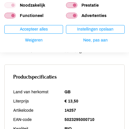
Noodzakelijk
Prestatie
Schaaldieren
niet aanwezig
Selderij
niet aanwezig
Functioneel
Advertenties
Sesam
niet aanwezig
Soja
niet aanwezig
Accepteer alles
Instellingen opslaan
Vis
niet aanwezig
Weigeren
Nee, pas aan
Weekdieren
niet aanwezig
Zwaveldioxide / sulfieten
aanwezig
Productspecificaties
Land van herkomst
GB
Literprijs
€ 13,50
Artikelcode
14257
EAN-code
5023295000710
Kwaliteit
BIO