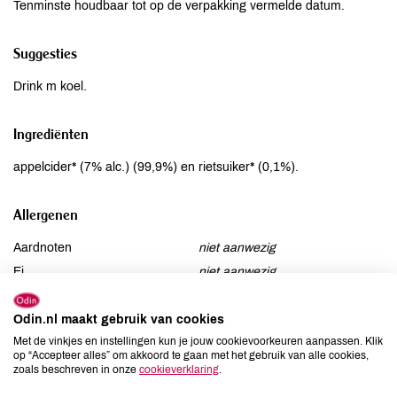
Tenminste houdbaar tot op de verpakking vermelde datum.
Suggesties
Drink m koel.
Ingrediënten
appelcider* (7% alc.) (99,9%) en rietsuiker* (0,1%).
Allergenen
Aardnoten
niet aanwezig
Ei
niet aanwezig
Gluten
niet aanwezig
Lactose
Odin.nl maakt gebruik van cookies
niet aanwezig
Met de vinkjes en instellingen kun je jouw cookievoorkeuren aanpassen. Klik
Lupine
niet aanwezig
op “Accepteer alles” om akkoord te gaan met het gebruik van alle cookies,
Mosterd
niet aanwezig
zoals beschreven in onze
cookieverklaring
.
Noten
niet aanwezig