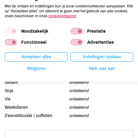
Met de vinkjes en instellingen kun je jouw cookievoorkeuren aanpassen. Klik
Aardnoten
onbekend
op “Accepteer alles” om akkoord te gaan met het gebruik van alle cookies,
zoals beschreven in onze
cookieverklaring
.
Ei
onbekend
Gluten
onbekend
Noodzakelijk
Prestatie
Lactose
onbekend
Functioneel
Advertenties
Lupine
onbekend
Mosterd
onbekend
Accepteer alles
Instellingen opslaan
Noten
onbekend
Schaaldieren
onbekend
Weigeren
Nee, pas aan
Selderij
onbekend
Sesam
onbekend
Soja
onbekend
Vis
onbekend
Weekdieren
onbekend
Zwaveldioxide / sulfieten
onbekend