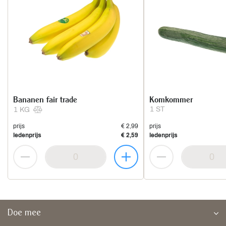
Bananen fair trade
Komkommer
1 ST
1 KG
prijs
€ 2,99
prijs
ledenprijs
€ 2,59
ledenprijs
Doe mee