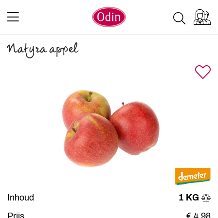
Natyra appel
Inhoud
1 KG
Prijs
€ 4,98