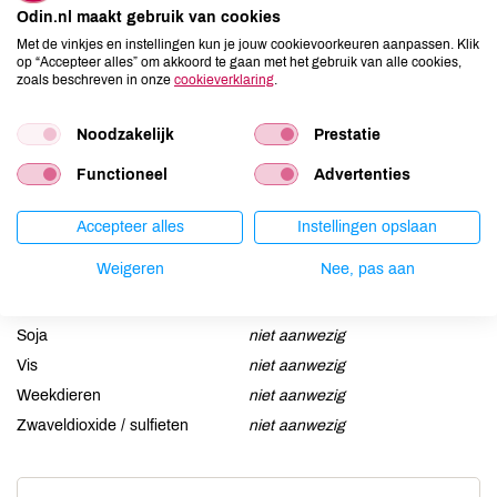
Allergenen
Odin.nl maakt gebruik van cookies
Aardnoten
niet aanwezig
Met de vinkjes en instellingen kun je jouw cookievoorkeuren aanpassen. Klik
op “Accepteer alles” om akkoord te gaan met het gebruik van alle cookies,
Ei
niet aanwezig
zoals beschreven in onze
cookieverklaring
.
Gluten
niet aanwezig
Lactose
niet aanwezig
Noodzakelijk
Prestatie
Lupine
niet aanwezig
Functioneel
Advertenties
Mosterd
niet aanwezig
Noten
niet aanwezig
Accepteer alles
Instellingen opslaan
Schaaldieren
niet aanwezig
Weigeren
Nee, pas aan
Selderij
niet aanwezig
Sesam
niet aanwezig
Soja
niet aanwezig
Vis
niet aanwezig
Weekdieren
niet aanwezig
Zwaveldioxide / sulfieten
niet aanwezig