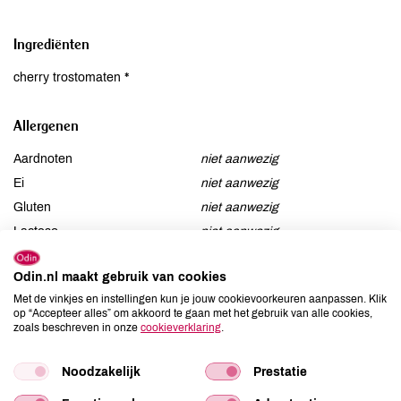
Ingrediënten
cherry trostomaten *
Allergenen
Aardnoten
niet aanwezig
Ei
niet aanwezig
Gluten
niet aanwezig
Lactose
niet aanwezig
Lupine
niet aanwezig
Odin.nl maakt gebruik van cookies
Mosterd
niet aanwezig
Met de vinkjes en instellingen kun je jouw cookievoorkeuren aanpassen. Klik
Noten
niet aanwezig
op “Accepteer alles” om akkoord te gaan met het gebruik van alle cookies,
Schaaldieren
zoals beschreven in onze
cookieverklaring
niet aanwezig
.
Selderij
niet aanwezig
Noodzakelijk
Prestatie
Sesam
niet aanwezig
Soja
niet aanwezig