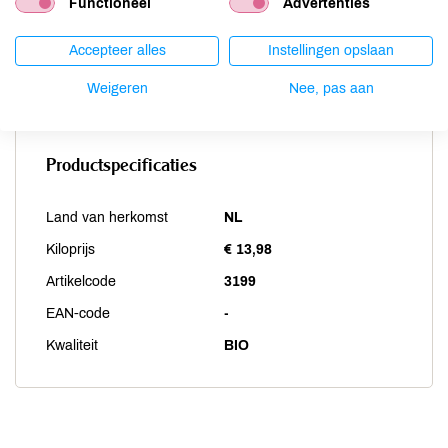
Functioneel
Advertenties
Vis
niet aanwezig
Weekdieren
niet aanwezig
Accepteer alles
Instellingen opslaan
Zwaveldioxide / sulfieten
niet aanwezig
Weigeren
Nee, pas aan
Productspecificaties
Land van herkomst
NL
Kiloprijs
€ 13,98
Artikelcode
3199
EAN-code
-
Kwaliteit
BIO