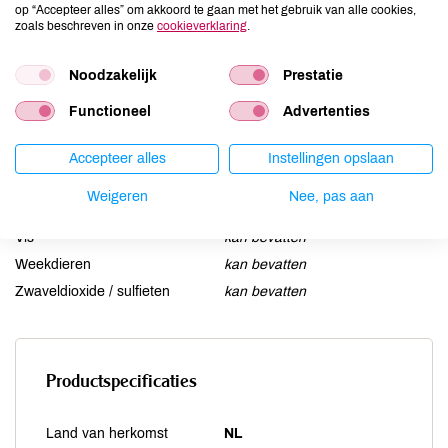
op “Accepteer alles” om akkoord te gaan met het gebruik van alle cookies,
Lactose
zoals beschreven in onze
cookieverklaring
aanwezig
.
Lupine
kan bevatten
Noodzakelijk
Prestatie
Mosterd
kan bevatten
Noten
kan bevatten
Functioneel
Advertenties
Schaaldieren
kan bevatten
Selderij
kan bevatten
Accepteer alles
Instellingen opslaan
Sesam
kan bevatten
Weigeren
Nee, pas aan
Soja
kan bevatten
Vis
kan bevatten
Weekdieren
kan bevatten
Zwaveldioxide / sulfieten
kan bevatten
Productspecificaties
Land van herkomst
NL