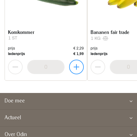
Komkommer
Bananen fair trade
1 ST
1 KG
prijs
€ 2,29
prijs
ledenprijs
€ 1,99
ledenprijs
Doe mee
Actueel
Over Odin