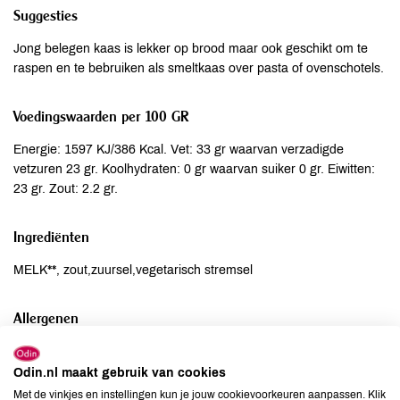
Suggesties
Jong belegen kaas is lekker op brood maar ook geschikt om te
raspen en te bebruiken als smeltkaas over pasta of ovenschotels.
Voedingswaarden per 100 GR
Energie: 1597 KJ/386 Kcal. Vet: 33 gr waarvan verzadigde
vetzuren 23 gr. Koolhydraten: 0 gr waarvan suiker 0 gr. Eiwitten:
23 gr. Zout: 2.2 gr.
Ingrediënten
MELK**, zout,zuursel,vegetarisch stremsel
Allergenen
Aardnoten
kan bevatten
Odin.nl maakt gebruik van cookies
Ei
kan bevatten
Met de vinkjes en instellingen kun je jouw cookievoorkeuren aanpassen. Klik
Gluten
kan bevatten