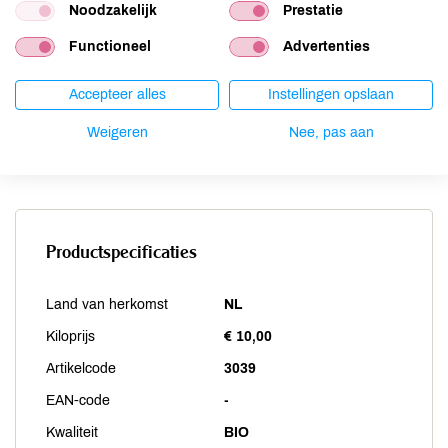
Schaaldieren
niet aanwezig
Noodzakelijk
Prestatie
Selderij
niet aanwezig
Functioneel
Advertenties
Sesam
niet aanwezig
Soja
niet aanwezig
Accepteer alles
Instellingen opslaan
Vis
niet aanwezig
Weigeren
Nee, pas aan
Weekdieren
niet aanwezig
Zwaveldioxide / sulfieten
niet aanwezig
Productspecificaties
Land van herkomst
NL
Kiloprijs
€ 10,00
Artikelcode
3039
EAN-code
-
Kwaliteit
BIO