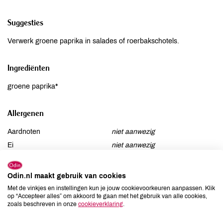
Suggesties
Verwerk groene paprika in salades of roerbakschotels.
Ingrediënten
groene paprika*
Allergenen
Aardnoten
niet aanwezig
Ei
niet aanwezig
Gluten
niet aanwezig
Lactose
niet aanwezig
Odin.nl maakt gebruik van cookies
Lupine
niet aanwezig
Met de vinkjes en instellingen kun je jouw cookievoorkeuren aanpassen. Klik
op “Accepteer alles” om akkoord te gaan met het gebruik van alle cookies,
Mosterd
niet aanwezig
zoals beschreven in onze
cookieverklaring
.
Noten
niet aanwezig