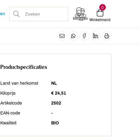
0
len
Inloggen
Winkelmand
Productspecificaties
Land van herkomst
NL
Kiloprijs
€ 24,51
Artikelcode
2502
EAN-code
-
Kwaliteit
BIO