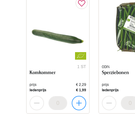
1 ST
ODIN
Komkommer
Sperziebonen
prijs
€ 2,29
prijs
ledenprijs
€ 1,99
ledenprijs