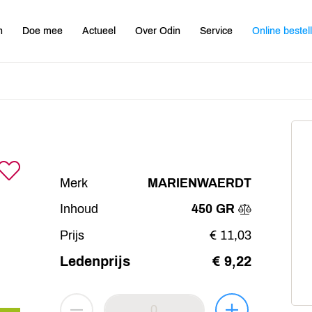
n
Doe mee
Actueel
Over Odin
Service
Online bestel
Merk
MARIENWAERDT
Inhoud
450 GR
Prijs
€ 11,03
Ledenprijs
€ 9,22