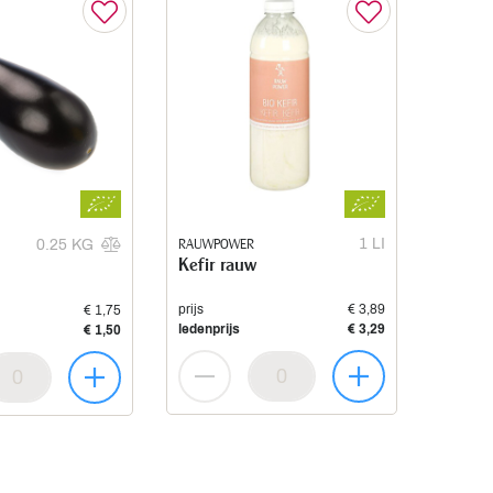
RAUWPOWER
1 LI
0.25 KG
Kefir rauw
prijs
€ 3,89
€ 1,75
ledenprijs
€ 3,29
€ 1,50