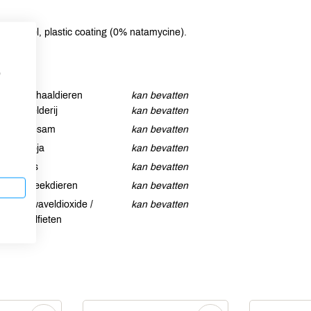
stremsel, plastic coating (0% natamycine).
p
Schaaldieren
kan bevatten
Selderij
kan bevatten
Sesam
kan bevatten
Soja
kan bevatten
Vis
kan bevatten
Weekdieren
kan bevatten
Zwaveldioxide /
kan bevatten
sulfieten