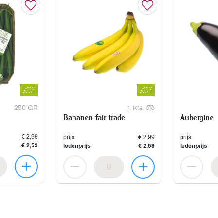
250 GR
1 KG
Bananen fair trade
Aubergine
€ 2,99
prijs
€ 2,99
prijs
€ 2,59
ledenprijs
€ 2,59
ledenprijs