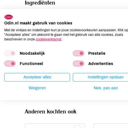
Ingrediënten
KOEMELK (gepasteuriseerd)*, zout, zuursel, vegetarisch 
Odin.nl maakt gebruik van cookies
Allergenen
Met de vinkjes en instellingen kun je jouw cookievoorkeuren aanpassen. Klik o
“Accepteer alles” om akkoord te gaan met het gebruik van alle cookies, zoals
Aardnoten
kan bevatten
beschreven in onze
cookieverklaring
.
Ei
kan bevatten
Noodzakelijk
Prestatie
Gluten
kan bevatten
Lactose
aanwezig
Functioneel
Advertenties
Lupine
kan bevatten
Accepteer alles
Instellingen opslaan
Mosterd
kan bevatten
Noten
kan bevatten
Weigeren
Nee, pas aan
Anderen kochten ook