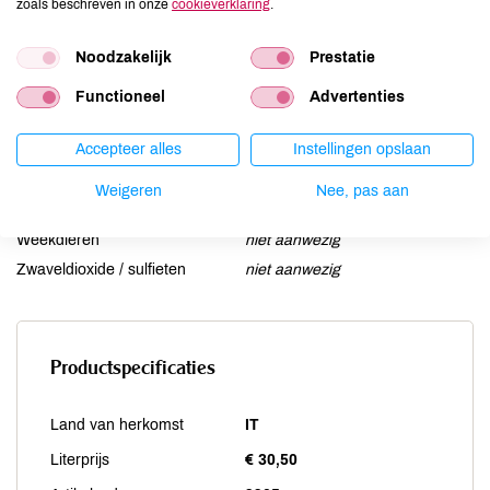
zoals beschreven in onze
cookieverklaring
.
Lupine
niet aanwezig
Mosterd
niet aanwezig
Noodzakelijk
Prestatie
Noten
niet aanwezig
Functioneel
Advertenties
Schaaldieren
niet aanwezig
Selderij
niet aanwezig
Accepteer alles
Instellingen opslaan
Sesam
niet aanwezig
Soja
niet aanwezig
Weigeren
Nee, pas aan
Vis
niet aanwezig
Weekdieren
niet aanwezig
Zwaveldioxide / sulfieten
niet aanwezig
Productspecificaties
Land van herkomst
IT
Literprijs
€ 30,50