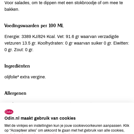
Voor salades, om te dippen met een stokbroodje of om mee te
bakken.
Voedingswaarden per 100 ML
Energie: 3389 KJ/824 Kcal. Vet: 91.6 gr waarvan verzadigde
vetzuren 13.5 gr. Koolhydraten: 0 gr waarvan suiker 0 gr. Eiwitten:
0 gr. Zout: 0 gr.
Ingrediënten
olijfolie* extra vergine.
Allergenen
Aardnoten
niet aanwezig
Ei
niet aanwezig
Odin.nl maakt gebruik van cookies
Gluten
niet aanwezig
Met de vinkjes en instellingen kun je jouw cookievoorkeuren aanpassen. Klik
Lactose
niet aanwezig
op “Accepteer alles” om akkoord te gaan met het gebruik van alle cookies,