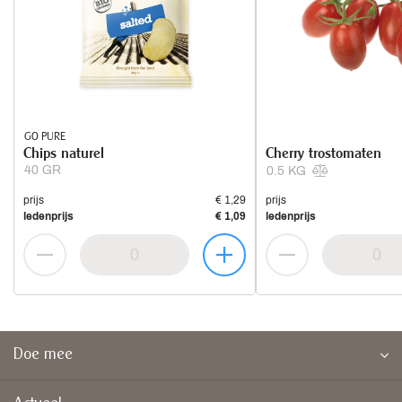
GO PURE
Chips naturel
Cherry trostomaten
40 GR
0.5 KG
prijs
€ 1,29
prijs
ledenprijs
€ 1,09
ledenprijs
Doe mee