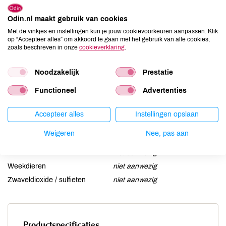
Aardnoten
niet aanwezig
Ei
Odin.nl maakt gebruik van cookies
niet aanwezig
Met de vinkjes en instellingen kun je jouw cookievoorkeuren aanpassen. Klik
Gluten
niet aanwezig
op “Accepteer alles” om akkoord te gaan met het gebruik van alle cookies,
Lactose
niet aanwezig
zoals beschreven in onze
cookieverklaring
.
Lupine
niet aanwezig
Noodzakelijk
Prestatie
Mosterd
niet aanwezig
Noten
niet aanwezig
Functioneel
Advertenties
Schaaldieren
niet aanwezig
Selderij
kan bevatten
Accepteer alles
Instellingen opslaan
Sesam
niet aanwezig
Weigeren
Nee, pas aan
Soja
niet aanwezig
Vis
niet aanwezig
Weekdieren
niet aanwezig
Zwaveldioxide / sulfieten
niet aanwezig
Productspecificaties