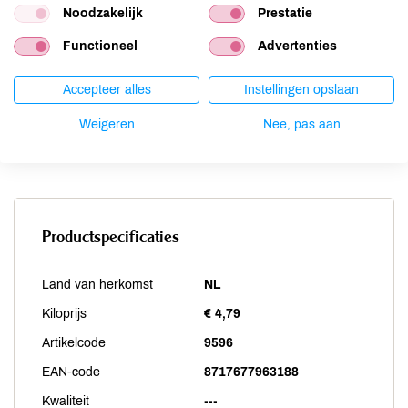
Schaaldieren
niet aanwezig
Noodzakelijk
Prestatie
Selderij
niet aanwezig
Functioneel
Advertenties
Sesam
niet aanwezig
Soja
niet aanwezig
Accepteer alles
Instellingen opslaan
Vis
niet aanwezig
Weigeren
Nee, pas aan
Weekdieren
niet aanwezig
Zwaveldioxide / sulfieten
niet aanwezig
Productspecificaties
Land van herkomst
NL
Kiloprijs
€ 4,79
Artikelcode
9596
EAN-code
8717677963188
Kwaliteit
---