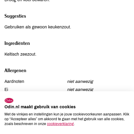
Suggesties
Gebruiken als gewoon keukenzout.
Ingrediënten
Keltisch zeezout.
Allergenen
Aardnoten
niet aanwezig
Ei
niet aanwezig
Gluten
niet aanwezig
Lactose
niet aanwezig
Odin.nl maakt gebruik van cookies
Lupine
niet aanwezig
Met de vinkjes en instellingen kun je jouw cookievoorkeuren aanpassen. Klik
op “Accepteer alles” om akkoord te gaan met het gebruik van alle cookies,
Mosterd
niet aanwezig
zoals beschreven in onze
cookieverklaring
.
Noten
niet aanwezig