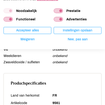
Lactose
onbekend
Lupine
onbekend
Noodzakelijk
Prestatie
Mosterd
onbekend
Noten
onbekend
Functioneel
Advertenties
Schaaldieren
onbekend
Accepteer alles
Instellingen opslaan
Selderij
onbekend
Sesam
onbekend
Weigeren
Nee, pas aan
Soja
onbekend
Vis
onbekend
Weekdieren
onbekend
Zwaveldioxide / sulfieten
onbekend
Productspecificaties
Land van herkomst
FR
Artikelcode
9561