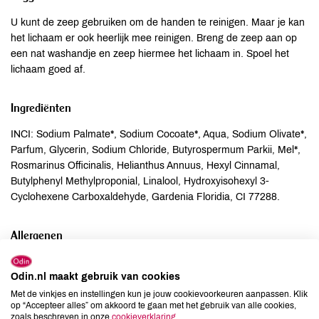
U kunt de zeep gebruiken om de handen te reinigen. Maar je kan
het lichaam er ook heerlijk mee reinigen. Breng de zeep aan op
een nat washandje en zeep hiermee het lichaam in. Spoel het
lichaam goed af.
Ingrediënten
INCI: Sodium Palmate*, Sodium Cocoate*, Aqua, Sodium Olivate*,
Parfum, Glycerin, Sodium Chloride, Butyrospermum Parkii, Mel*,
Rosmarinus Officinalis, Helianthus Annuus, Hexyl Cinnamal,
Butylphenyl Methylproponial, Linalool, Hydroxyisohexyl 3-
Cyclohexene Carboxaldehyde, Gardenia Floridia, CI 77288.
Allergenen
Aardnoten
onbekend
Odin.nl maakt gebruik van cookies
Ei
onbekend
Met de vinkjes en instellingen kun je jouw cookievoorkeuren aanpassen. Klik
Gluten
onbekend
op “Accepteer alles” om akkoord te gaan met het gebruik van alle cookies,
zoals beschreven in onze
cookieverklaring
.