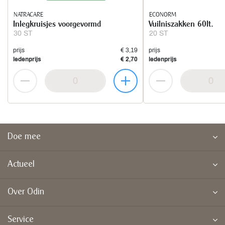
NATRACARE
ECONORM
Inlegkruisjes voorgevormd
Vuilniszakken 60lt.
30 ST
20 ST
prijs
€ 3,19
prijs
ledenprijs
€ 2,70
ledenprijs
Doe mee
Actueel
Over Odin
Service