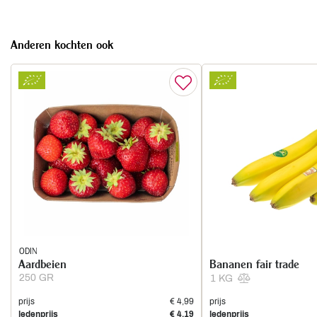
Anderen kochten ook
ODIN
Aardbeien
Bananen fair trade
250 GR
1 KG
prijs
€ 4,99
prijs
ledenprijs
€ 4,19
ledenprijs