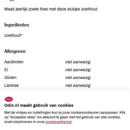
Maak jeerlijk zoete thee met deze stukjes zoethout.
Ingrediënten
zoethout*.
Allergenen
Aardnoten
niet aanwezig
Ei
niet aanwezig
Gluten
niet aanwezig
Lactose
niet aanwezig
Lupine
niet aanwezig
Mosterd
niet aanwezig
Odin.nl maakt gebruik van cookies
Noten
niet aanwezig
Met de vinkjes en instellingen kun je jouw cookievoorkeuren aanpassen. Klik
Schaaldieren
niet aanwezig
op “Accepteer alles” om akkoord te gaan met het gebruik van alle cookies,
zoals beschreven in onze
cookieverklaring
.
Selderij
niet aanwezig