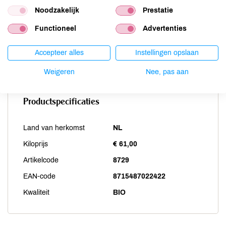
Sesam
niet aanwezig
Noodzakelijk
Prestatie
Soja
niet aanwezig
Functioneel
Advertenties
Vis
niet aanwezig
Weekdieren
niet aanwezig
Accepteer alles
Instellingen opslaan
Zwaveldioxide / sulfieten
niet aanwezig
Weigeren
Nee, pas aan
Productspecificaties
Land van herkomst
NL
Kiloprijs
€ 61,00
Artikelcode
8729
EAN-code
8715487022422
Kwaliteit
BIO