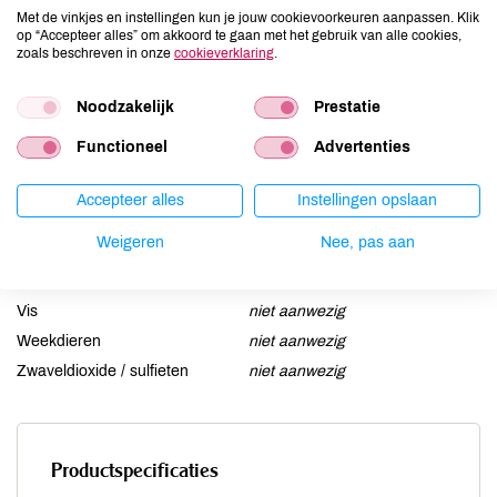
Ei
niet aanwezig
Met de vinkjes en instellingen kun je jouw cookievoorkeuren aanpassen. Klik
op “Accepteer alles” om akkoord te gaan met het gebruik van alle cookies,
Gluten
aanwezig
zoals beschreven in onze
cookieverklaring
.
Lactose
niet aanwezig
Lupine
Noodzakelijk
kan bevatten
Prestatie
Mosterd
kan bevatten
Functioneel
Advertenties
Noten
niet aanwezig
Schaaldieren
niet aanwezig
Accepteer alles
Instellingen opslaan
Selderij
niet aanwezig
Weigeren
Nee, pas aan
Sesam
niet aanwezig
Soja
kan bevatten
Vis
niet aanwezig
Weekdieren
niet aanwezig
Zwaveldioxide / sulfieten
niet aanwezig
Productspecificaties