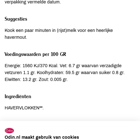
verpakking vermelde datum.
Suggesties
Kook een paar minuten in (rijst)melk voor een heerlijke
havermout.
Voedingswaarden per 100 GR
Energie: 1560 KJ/370 Kcal. Vet: 6.7 gr waarvan verzadigde
vetzuren 1.1 gr. Koolhydraten: 59.5 gr waarvan suiker 0.8 gr.
Eiwitten: 13.2 gr. Zout: 0.005 gr.
Ingrediënten
HAVERVLOKKEN**.
Allergenen
Aardnoten
niet aanwezig
Odin.nl maakt gebruik van cookies