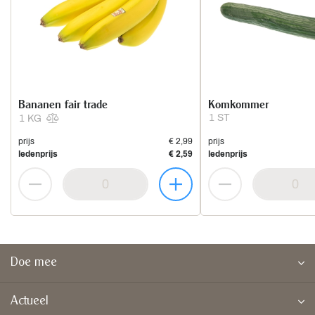
Bananen fair trade
Komkommer
1 ST
1 KG
prijs
€ 2,99
prijs
ledenprijs
€ 2,59
ledenprijs
Doe mee
Actueel