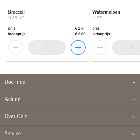
Broccoli
Watermeloen
0.35 KG
1 ST
prijs
€ 2,44
prijs
ledenprijs
€ 2,09
ledenprijs
Doe mee
Actueel
Over Odin
Service