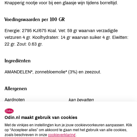
Knapperig nootje voor bij een glaasje wijn tijdens borreltijd.
Voedingswaarden per 100 GR
Energie: 2795 KJ/675 Kcal. Vet: 59 gr waarvan verzadigde
vetzuren 4 gr. Koolhydraten: 14 gr waarvan suiker 4 gr. Eiwitten:
22 gr. Zout: 0.63 gr.
Ingrediënten
AMANDELEN*, zonnebloemolie* (3%) en zeezout.
Allergenen
Aardnoten
kan bevatten
Ei
niet aanwezig
Gluten
kan bevatten
Odin.nl maakt gebruik van cookies
Lactose
kan bevatten
Met de vinkjes en instellingen kun je jouw cookievoorkeuren aanpassen. Klik
op “Accepteer alles” om akkoord te gaan met het gebruik van alle cookies,
Lupine
niet aanwezig
zoals beschreven in onze
cookieverklaring
.