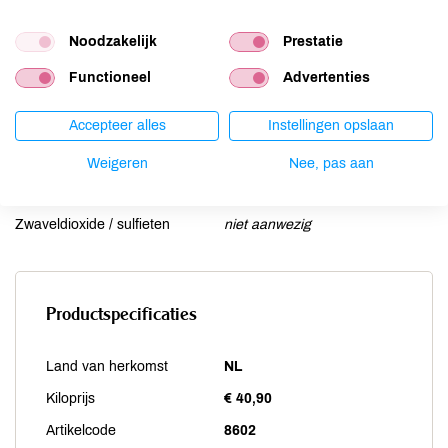
Mosterd
niet aanwezig
Noten
aanwezig
Noodzakelijk
Prestatie
Schaaldieren
niet aanwezig
Functioneel
Advertenties
Selderij
kan bevatten
Sesam
kan bevatten
Accepteer alles
Instellingen opslaan
Soja
kan bevatten
Weigeren
Nee, pas aan
Vis
niet aanwezig
Weekdieren
niet aanwezig
Zwaveldioxide / sulfieten
niet aanwezig
Productspecificaties
Land van herkomst
NL
Kiloprijs
€ 40,90
Artikelcode
8602