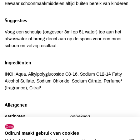
Bewaar schoonmaakmiddelen altijd buiten bereik van kinderen.
Suggesties
Voeg een scheutje (ongeveer 3ml op 5L water) toe aan het
afwaswater of breng direct aan op de spons voor een mooi
schoon en vetvrij resultaat.
Ingrediënten
INCI: Aqua, Alkylpolyglucoside C8-16, Sodium C12-14 Fatty
Alcohol Sulfate, Sodium Chloride, Sodium Citrate, Perfume*
(fragrance), Citral*.
Allergenen
Aardnoten
onbekend
Ei
onbekend
Gluten
Odin.nl maakt gebruik van cookies
onbekend