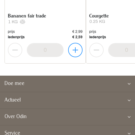
Bananen fair trade
Courgette
0.25 KG
1 KG
prijs
€ 2,99
prijs
ledenprijs
€ 2,59
ledenprijs
Doe mee
Actueel
Over Odin
Service