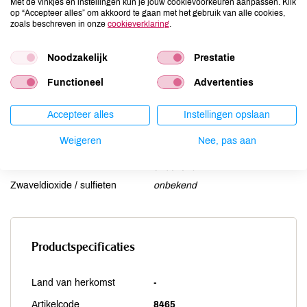
Met de vinkjes en instellingen kun je jouw cookievoorkeuren aanpassen. Klik
Lactose
onbekend
op “Accepteer alles” om akkoord te gaan met het gebruik van alle cookies,
Lupine
onbekend
zoals beschreven in onze
cookieverklaring
.
Mosterd
onbekend
Noodzakelijk
Prestatie
Noten
onbekend
Schaaldieren
onbekend
Functioneel
Advertenties
Selderij
onbekend
Sesam
onbekend
Accepteer alles
Instellingen opslaan
Soja
onbekend
Weigeren
Nee, pas aan
Vis
onbekend
Weekdieren
onbekend
Zwaveldioxide / sulfieten
onbekend
Productspecificaties
Land van herkomst
-
Artikelcode
8465