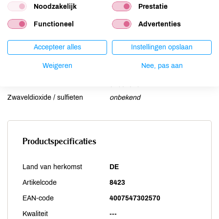
Noodzakelijk
Prestatie
Noten
onbekend
Schaaldieren
onbekend
Functioneel
Advertenties
Selderij
onbekend
Sesam
onbekend
Accepteer alles
Instellingen opslaan
Soja
onbekend
Weigeren
Nee, pas aan
Vis
onbekend
Weekdieren
onbekend
Zwaveldioxide / sulfieten
onbekend
Productspecificaties
Land van herkomst
DE
Artikelcode
8423
EAN-code
4007547302570
Kwaliteit
---