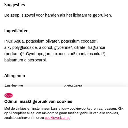
Suggesties
De zeep is zowel voor handen als het lichaam te gebruiken.
Ingrediënten
INCI: Aqua, potassium olivate*, potassium cocoate*,
alkylpolyglucoside, alcohol, glycerine*, citrate, fragrance
(perfume)*: Cymbopogon flexuosus oil* (contains citral*),
balsamum dipterocarpi.
Allergenen
Aardnoten
onbekend
Ei
onbekend
Gluten
Odin.nl maakt gebruik van cookies
onbekend
Met de vinkjes en instellingen kun je jouw cookievoorkeuren aanpassen. Klik
Lactose
onbekend
op “Accepteer alles” om akkoord te gaan met het gebruik van alle cookies,
Lupine
onbekend
zoals beschreven in onze
cookieverklaring
.
Mosterd
onbekend