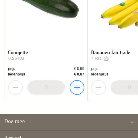
Courgette
Bananen fair trade
0.25 KG
1 KG
prijs
€ 0,99
prijs
ledenprijs
€ 0,87
ledenprijs
Doe mee