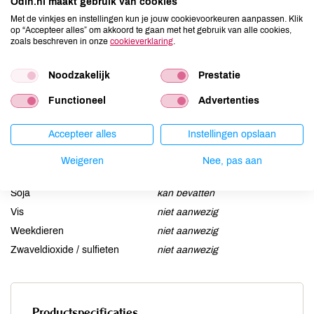
Odin.nl maakt gebruik van cookies
Aardnoten
niet aanwezig
Met de vinkjes en instellingen kun je jouw cookievoorkeuren aanpassen. Klik
Ei
niet aanwezig
op “Accepteer alles” om akkoord te gaan met het gebruik van alle cookies,
zoals beschreven in onze
cookieverklaring
.
Gluten
aanwezig
Lactose
niet aanwezig
Noodzakelijk
Prestatie
Lupine
niet aanwezig
Functioneel
Advertenties
Mosterd
niet aanwezig
Noten
kan bevatten
Accepteer alles
Instellingen opslaan
Schaaldieren
niet aanwezig
Selderij
niet aanwezig
Weigeren
Nee, pas aan
Sesam
kan bevatten
Soja
kan bevatten
Vis
niet aanwezig
Weekdieren
niet aanwezig
Zwaveldioxide / sulfieten
niet aanwezig
Productspecificaties