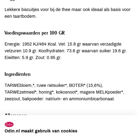
Lekkere biscuitjes voor bij de thee maar ook ideaal als basis voor
een taartbodem.
Voedingswaarden per 100 GR
Energie: 1952 KJ/464 Kcal. Vet: 15.8 gr waarvan verzadigde
vetzuren 10.9 gr. Koolhydraten: 73.6 gr waarvan suiker 19.6 gr.
Eiwitten: 5.9 gr. Zout: 0.95 gr.
Ingrediënten
TARWEbloem,*, ruwe rietsuiker*, BOTER* (15,6%),
TARWEzetmeel*, honing*, kokosnoot*, magere MELKpoeder*,
zeezout, bakpoeder: natrium- en ammoniumbicarbonaat.
Allergenen
Aardnoten
niet aanwezig
Odin.nl maakt gebruik van cookies
Ei
kan bevatten