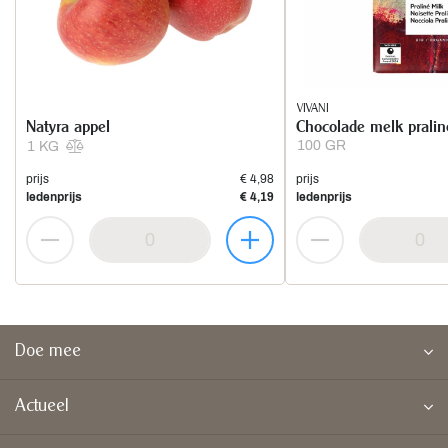
VIVANI
Natyra appel
Chocolade melk pralin
100 GR
1 KG
prijs
€ 4,98
prijs
ledenprijs
€ 4,19
ledenprijs
Doe mee
Actueel