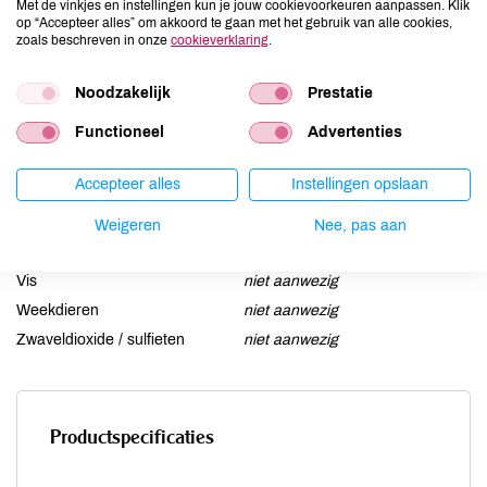
Met de vinkjes en instellingen kun je jouw cookievoorkeuren aanpassen. Klik
Gluten
aanwezig
op “Accepteer alles” om akkoord te gaan met het gebruik van alle cookies,
zoals beschreven in onze
cookieverklaring
.
Lactose
aanwezig
Lupine
kan bevatten
Noodzakelijk
Prestatie
Mosterd
niet aanwezig
Functioneel
Advertenties
Noten
kan bevatten
Schaaldieren
niet aanwezig
Accepteer alles
Instellingen opslaan
Selderij
niet aanwezig
Sesam
kan bevatten
Weigeren
Nee, pas aan
Soja
niet aanwezig
Vis
niet aanwezig
Weekdieren
niet aanwezig
Zwaveldioxide / sulfieten
niet aanwezig
Productspecificaties