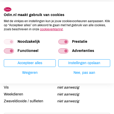
Allergenen
Aardnoten
niet aanwezig
Odin.nl maakt gebruik van cookies
Ei
niet aanwezig
Met de vinkjes en instellingen kun je jouw cookievoorkeuren aanpassen. Klik
op “Accepteer alles” om akkoord te gaan met het gebruik van alle cookies,
Gluten
niet aanwezig
zoals beschreven in onze
cookieverklaring
.
Lactose
niet aanwezig
Lupine
niet aanwezig
Noodzakelijk
Prestatie
Mosterd
niet aanwezig
Functioneel
Advertenties
Noten
niet aanwezig
Schaaldieren
niet aanwezig
Accepteer alles
Instellingen opslaan
Selderij
niet aanwezig
Weigeren
Nee, pas aan
Sesam
niet aanwezig
Soja
niet aanwezig
Vis
niet aanwezig
Weekdieren
niet aanwezig
Zwaveldioxide / sulfieten
niet aanwezig