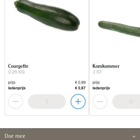
Courgette
Komkommer
0.25 KG
1 ST
prijs
€ 0,99
prijs
ledenprijs
€ 0,87
ledenprijs
Doe mee