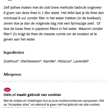
Zelf ijsthee maken met de cold brew methode Gebruik ongeveer
8 gram van deze thee in 1 liter water. Het liefst laat je de thee dan
minimaal 8 uur zonder filter in het water trekken (in de koelkast),
zeven doe je dan de volgende dag met een fijnmazige zeef.. Of
doe de losse thee in papieren filters in het water. Waarom zonder
filter? Zo krijgt de thee de meeste ruimte om de smaken af te
geven aan het water.
Ingrediënten
Zoethout*, Vlierbloesem*, Kamille*, Hibiscus*, Lavendel*.
Allergenen
Aardnoten
niet aanwezig
Ei
niet aanwezig
Odin.nl maakt gebruik van cookies
Gluten
niet aanwezig
Met de vinkjes en instellingen kun je jouw cookievoorkeuren aanpassen. Klik
Lactose
niet aanwezig
op “Accepteer alles” om akkoord te gaan met het gebruik van alle cookies,