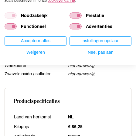
zoals beschreven in onze
cookieverklaring
.
Lupine
niet aanwezig
Mosterd
niet aanwezig
Noodzakelijk
Prestatie
Noten
niet aanwezig
Schaaldieren
niet aanwezig
Functioneel
Advertenties
Selderij
niet aanwezig
Accepteer alles
Instellingen opslaan
Sesam
niet aanwezig
Soja
niet aanwezig
Weigeren
Nee, pas aan
Vis
niet aanwezig
Weekdieren
niet aanwezig
Zwaveldioxide / sulfieten
niet aanwezig
Productspecificaties
Land van herkomst
NL
Kiloprijs
€ 86,25